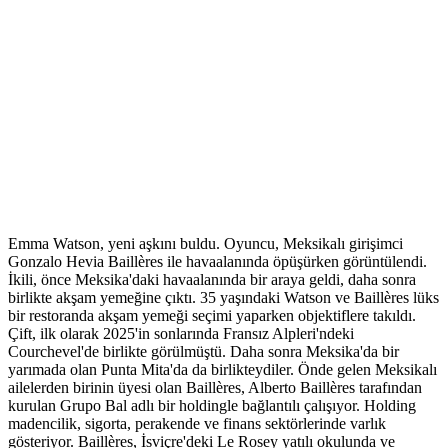
Emma Watson, yeni aşkını buldu. Oyuncu, Meksikalı girişimci
Gonzalo Hevia Baillères ile havaalanında öpüşürken görüntülendi.
İkili, önce Meksika'daki havaalanında bir araya geldi, daha sonra
birlikte akşam yemeğine çıktı. 35 yaşındaki Watson ve Baillères lüks
bir restoranda akşam yemeği seçimi yaparken objektiflere takıldı.
Çift, ilk olarak 2025'in sonlarında Fransız Alpleri'ndeki
Courchevel'de birlikte görülmüştü. Daha sonra Meksika'da bir
yarımada olan Punta Mita'da da birlikteydiler. Önde gelen Meksikalı
ailelerden birinin üyesi olan Baillères, Alberto Baillères tarafından
kurulan Grupo Bal adlı bir holdingle bağlantılı çalışıyor. Holding
madencilik, sigorta, perakende ve finans sektörlerinde varlık
gösteriyor. Baillères, İsviçre'deki Le Rosey yatılı okulunda ve