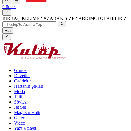
Güncel
BİRKAÇ KELİME YAZARAK SİZE YARDIMCI OLABİLİRİZ
Ara
Güncel
Davetler
Caddeler
Haftanın Şıkları
Moda
Tatil
Söyleşi
Jet Set
Magazin Hattı
Galeri
Video
Yazı Köşesi