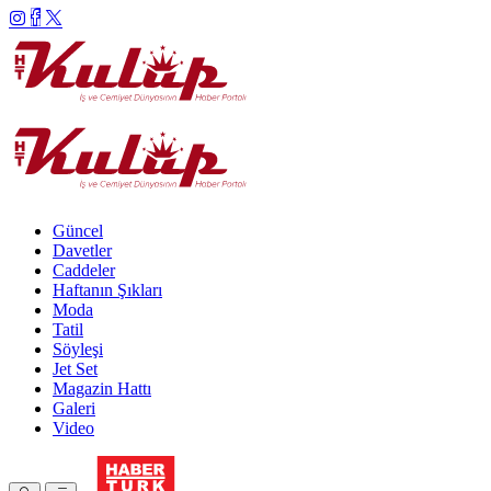
Güncel
Davetler
Caddeler
Haftanın Şıkları
Moda
Tatil
Söyleşi
Jet Set
Magazin Hattı
Galeri
Video