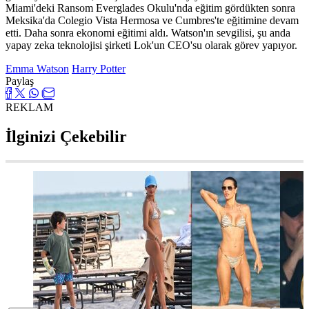
Miami'deki Ransom Everglades Okulu'nda eğitim gördükten sonra
Meksika'da Colegio Vista Hermosa ve Cumbres'te eğitimine devam
etti. Daha sonra ekonomi eğitimi aldı. Watson'ın sevgilisi, şu anda
yapay zeka teknolojisi şirketi Lok'un CEO'su olarak görev yapıyor.
Emma Watson
Harry Potter
Paylaş
REKLAM
İlginizi Çekebilir