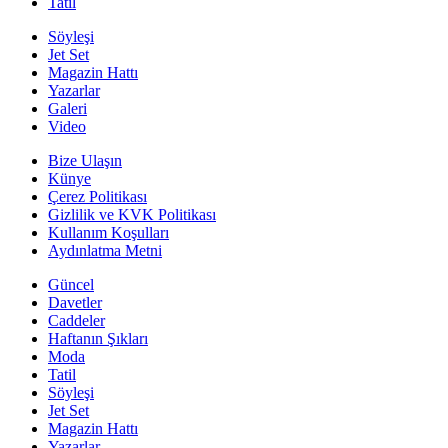
Tatil
Söyleşi
Jet Set
Magazin Hattı
Yazarlar
Galeri
Video
Bize Ulaşın
Künye
Çerez Politikası
Gizlilik ve KVK Politikası
Kullanım Koşulları
Aydınlatma Metni
Güncel
Davetler
Caddeler
Haftanın Şıkları
Moda
Tatil
Söyleşi
Jet Set
Magazin Hattı
Yazarlar