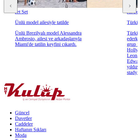
Jet Set
Jet Set
Ünlü model ailesiyle tatilde
Türkiy
Ünlü Brezilyalı model Alessandra
Türki
Ambrosio, ailesi ve arkadaşlarıyla
ederke
Miami'de tatilin keyfini çıkardı.
grup m
Hollyw
Leonar
Edwar
yıldız
stadyu
Güncel
Davetler
Caddeler
Haftanın Şıkları
Moda