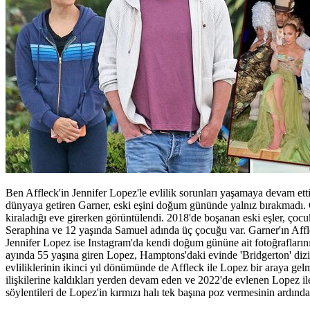
Ben Affleck'in Jennifer Lopez'le evlilik sorunları yaşamaya devam ettiğ
dünyaya getiren Garner, eski eşini doğum gününde yalnız bırakmadı.
kiraladığı eve girerken görüntülendi. 2018'de boşanan eski eşler, çocuk
Seraphina ve 12 yaşında Samuel adında üç çocuğu var. Garner'ın Affl
Jennifer Lopez ise Instagram'da kendi doğum gününe ait fotoğraflarını 
ayında 55 yaşına giren Lopez, Hamptons'daki evinde 'Bridgerton' dizi
evliliklerinin ikinci yıl dönümünde de Affleck ile Lopez bir araya ge
ilişkilerine kaldıkları yerden devam eden ve 2022'de evlenen Lopez ile
söylentileri de Lopez'in kırmızı halı tek başına poz vermesinin ardında