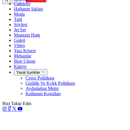
Caddeler
Haftanın Şıkları
Moda
Tatil
Söyleşi
Jet Set
Magazin Hattı
Galeri
Video
Yazı Köşesi
Mekanlar
Bize Ulaşın
Künye
Yasal İçerikler
Çerez Politikası
Gizlilik Ve Kvkk Politikası
Aydınlatma Metni
Kullanım Koşulları
Bizi Takip Edin