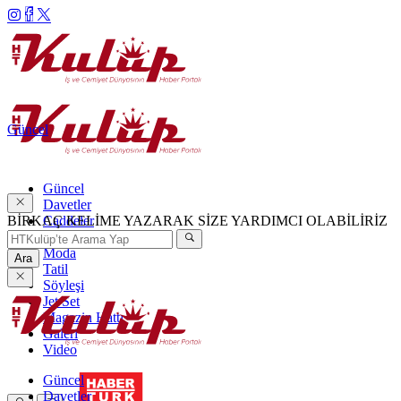
Güncel
Güncel
Davetler
BİRKAÇ KELİME YAZARAK SİZE YARDIMCI OLABİLİRİZ
Caddeler
Haftanın Şıkları
Moda
Ara
Tatil
Söyleşi
Jet Set
Magazin Hattı
Galeri
Video
Güncel
Davetler