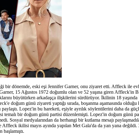
i bir dönemde, eski eşi Jennifer Garner, onu ziyaret etti. Affleck ile ev
 Garner, 15 Ağustos 1972 doğumlu olan ve 52 yaşına giren Affleck'in 
larını büyütürken arkadaşça ilişkilerini sürdürüyor. İkilinin 18 yaşında
eck'e doğum günü ziyareti yaptığı sırada, boşanma aşamasında olduğu 
paylaştı. Lopez'in bu hareketi, eşiyle ayrılık söylentilerini daha da g
si temalı bir doğum günü partisi düzenlemişti. Lopez'in doğum günü pa
lmedi. Sosyal medyalarından da herhangi bir kutlama mesajı paylaşmadıla
 Affleck ikilisi mayıs ayında yapılan Met Gala'da da yan yana değildi. 
n başlamıştı.