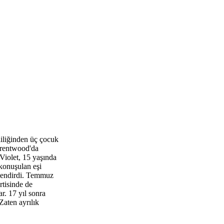
liliğinden üç çocuk
Brentwood'da
 Violet, 15 yaşında
konuşulan eşi
üçlendirdi. Temmuz
rtisinde de
r. 17 yıl sonra
Zaten ayrılık