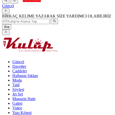
Güncel
BİRKAÇ KELİME YAZARAK SİZE YARDIMCI OLABİLİRİZ
Ara
Güncel
Davetler
Caddeler
Haftanın Şıkları
Moda
Tatil
Söyleşi
Jet Set
Magazin Hattı
Galeri
Video
Yazı Köşesi