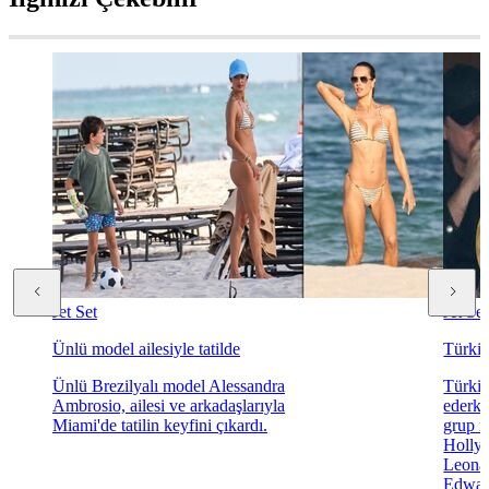
Jet Set
Jet Set
Ünlü model ailesiyle tatilde
Türkiy
Ünlü Brezilyalı model Alessandra
Türki
Ambrosio, ailesi ve arkadaşlarıyla
ederke
Miami'de tatilin keyfini çıkardı.
grup m
Hollyw
Leonar
Edwar