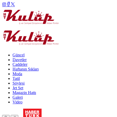
Güncel
Davetler
Caddeler
Haftanın Şıkları
Moda
Tatil
Söyleşi
Jet Set
Magazin Hattı
Galeri
Video