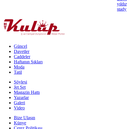
yıldız
stadyu
Güncel
Davetler
Caddeler
Haftanın Şıkları
Moda
Tatil
Söyleşi
Jet Set
Magazin Hattı
Yazarlar
Galeri
Video
Bize Ulaşın
Künye
Çerez Politikası