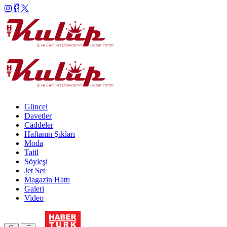
Güncel
Davetler
Caddeler
Haftanın Şıkları
Moda
Tatil
Söyleşi
Jet Set
Magazin Hattı
Galeri
Video