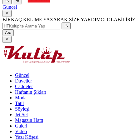
Güncel
BİRKAÇ KELİME YAZARAK SİZE YARDIMCI OLABİLİRİZ
Ara
Güncel
Davetler
Caddeler
Haftanın Şıkları
Moda
Tatil
Söyleşi
Jet Set
Magazin Hattı
Galeri
Video
Yazı Köşesi