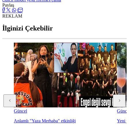
Paylaş
REKLAM
İlginizi Çekebilir
Güncel
Günce
Anlamlı "Yaza Merhaba" etkinliği
Yeni y