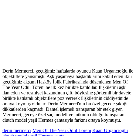
Derin Mermerci, geçtiğimiz haftalarda oyuncu Kaan Urgancıoğlu ile
objektiflere yansımıştı. Aşk yaşamaya başladıklarını kabul eden ikili
geçtiğimiz akşam Hasköy İplik Fabrikası'nda düzenlenen Men Of
The Year Ödül Töreni'ne ilk kez birlikte katıldılar. İlişkilerini aşkı
ilan eden ve resmiyet kazandıran çift, böylesine görkemli bir davete
birlikte katılarak objektiflere poz vererek ilişkilerinin ciddiyetinide
ortaya koymuş oldular. Derin Mermerci'nin bu özel gecede şıklığı
dikkatlerden kaçmadı. Dantel işlemeli transparan bir etek giyen
Mermerci, geceye özel saç modeli ve tutkunu olduğu transparan
clutch model yeşil Hermes çantasıyla farkını ortaya koymuştu.
derin mermerci
Men Of The Year Ödül Töreni
Kaan Urgancıoğlu
clutch model yeşil Hermes çanta