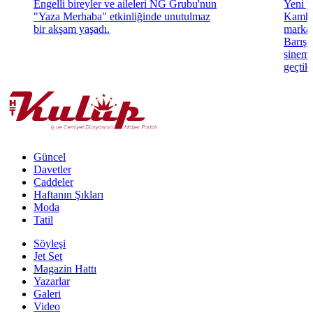
Engelli bireyler ve aileleri NG Grubu'nun
Yeni y
"Yaza Merhaba" etkinliğinde unutulmaz
Kamhi
bir akşam yaşadı.
markas
Barış F
sinema
geçtikl
Güncel
Davetler
Caddeler
Haftanın Şıkları
Moda
Tatil
Söyleşi
Jet Set
Magazin Hattı
Yazarlar
Galeri
Video