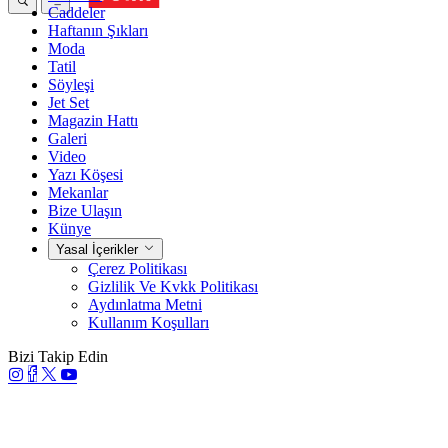
Caddeler
Haftanın Şıkları
Moda
Tatil
Söyleşi
Jet Set
Magazin Hattı
Galeri
Video
Yazı Köşesi
Mekanlar
Bize Ulaşın
Künye
Yasal İçerikler
Çerez Politikası
Gizlilik Ve Kvkk Politikası
Aydınlatma Metni
Kullanım Koşulları
Bizi Takip Edin