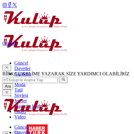
Güncel
Güncel
Davetler
BİRKAÇ KELİME YAZARAK SİZE YARDIMCI OLABİLİRİZ
Caddeler
Haftanın Şıkları
Moda
Ara
Tatil
Söyleşi
Jet Set
Magazin Hattı
Galeri
Video
Güncel
Davetler