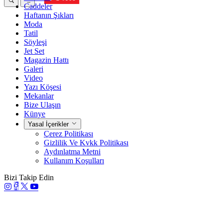
Caddeler
Haftanın Şıkları
Moda
Tatil
Söyleşi
Jet Set
Magazin Hattı
Galeri
Video
Yazı Köşesi
Mekanlar
Bize Ulaşın
Künye
Yasal İçerikler
Çerez Politikası
Gizlilik Ve Kvkk Politikası
Aydınlatma Metni
Kullanım Koşulları
Bizi Takip Edin