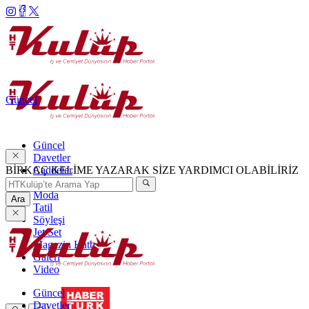
Güncel
Güncel
Davetler
BİRKAÇ KELİME YAZARAK SİZE YARDIMCI OLABİLİRİZ
Caddeler
Haftanın Şıkları
Moda
Ara
Tatil
Söyleşi
Jet Set
Magazin Hattı
Galeri
Video
Güncel
Davetler