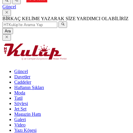
Güncel
BİRKAÇ KELİME YAZARAK SİZE YARDIMCI OLABİLİRİZ
Ara
Güncel
Davetler
Caddeler
Haftanın Şıkları
Moda
Tatil
Söyleşi
Jet Set
Magazin Hattı
Galeri
Video
Yazı Köşesi