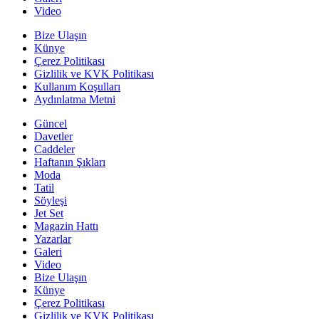
Video
Bize Ulaşın
Künye
Çerez Politikası
Gizlilik ve KVK Politikası
Kullanım Koşulları
Aydınlatma Metni
Güncel
Davetler
Caddeler
Haftanın Şıkları
Moda
Tatil
Söyleşi
Jet Set
Magazin Hattı
Yazarlar
Galeri
Video
Bize Ulaşın
Künye
Çerez Politikası
Gizlilik ve KVK Politikası