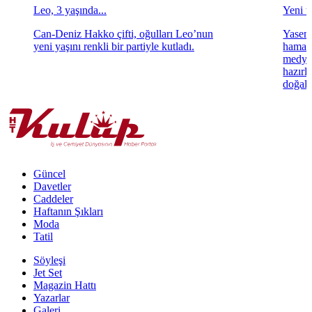
Leo, 3 yaşında...
Yeni ta
Can-Deniz Hakko çifti, oğulları Leo’nun
Yasemi
yeni yaşını renkli bir partiyle kutladı.
hamara
medya 
hazırl
doğal 
Güncel
Davetler
Caddeler
Haftanın Şıkları
Moda
Tatil
Söyleşi
Jet Set
Magazin Hattı
Yazarlar
Galeri