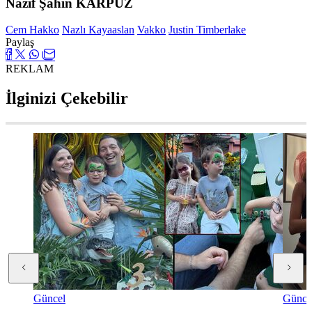
Nazif Şahin KARPUZ
Cem Hakko
Nazlı Kayaaslan
Vakko
Justin Timberlake
Paylaş
REKLAM
İlginizi Çekebilir
Güncel
Günce