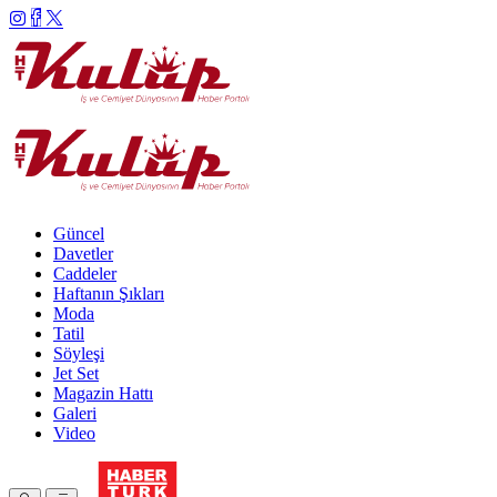
Güncel
Davetler
Caddeler
Haftanın Şıkları
Moda
Tatil
Söyleşi
Jet Set
Magazin Hattı
Galeri
Video