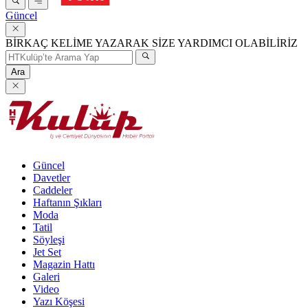
Güncel
BİRKAÇ KELİME YAZARAK SİZE YARDIMCI OLABİLİRİZ
Ara
Güncel
Davetler
Caddeler
Haftanın Şıkları
Moda
Tatil
Söyleşi
Jet Set
Magazin Hattı
Galeri
Video
Yazı Köşesi