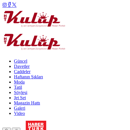
Güncel
Davetler
Caddeler
Haftanın Şıkları
Moda
Tatil
Söyleşi
Jet Set
Magazin Hattı
Galeri
Video