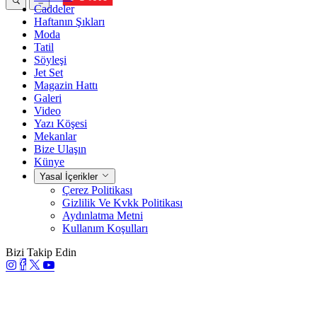
Caddeler
Haftanın Şıkları
Moda
Tatil
Söyleşi
Jet Set
Magazin Hattı
Galeri
Video
Yazı Köşesi
Mekanlar
Bize Ulaşın
Künye
Yasal İçerikler
Çerez Politikası
Gizlilik Ve Kvkk Politikası
Aydınlatma Metni
Kullanım Koşulları
Bizi Takip Edin