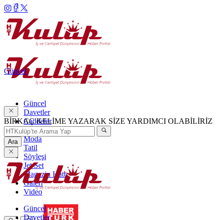
Güncel
Güncel
Davetler
BİRKAÇ KELİME YAZARAK SİZE YARDIMCI OLABİLİRİZ
Caddeler
Haftanın Şıkları
Moda
Ara
Tatil
Söyleşi
Jet Set
Magazin Hattı
Galeri
Video
Güncel
Davetler