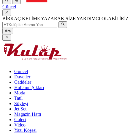
Güncel
BİRKAÇ KELİME YAZARAK SİZE YARDIMCI OLABİLİRİZ
Ara
Güncel
Davetler
Caddeler
Haftanın Şıkları
Moda
Tatil
Söyleşi
Jet Set
Magazin Hattı
Galeri
Video
Yazı Köşesi