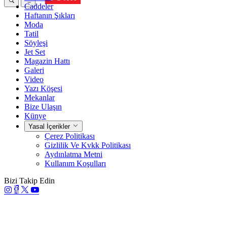
Caddeler
Haftanın Şıkları
Moda
Tatil
Söyleşi
Jet Set
Magazin Hattı
Galeri
Video
Yazı Köşesi
Mekanlar
Bize Ulaşın
Künye
Yasal İçerikler
Çerez Politikası
Gizlilik Ve Kvkk Politikası
Aydınlatma Metni
Kullanım Koşulları
Bizi Takip Edin