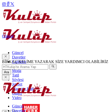
Güncel
Güncel
Davetler
BİRKAÇ KELİME YAZARAK SİZE YARDIMCI OLABİLİRİZ
Caddeler
Haftanın Şıkları
Moda
Ara
Tatil
Söyleşi
Jet Set
Magazin Hattı
Galeri
Video
Güncel
Davetler