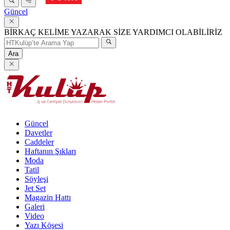
Güncel
BİRKAÇ KELİME YAZARAK SİZE YARDIMCI OLABİLİRİZ
Ara
Güncel
Davetler
Caddeler
Haftanın Şıkları
Moda
Tatil
Söyleşi
Jet Set
Magazin Hattı
Galeri
Video
Yazı Köşesi