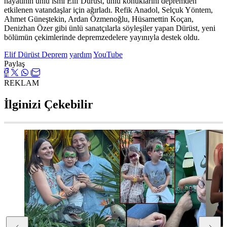
hayatının ünlü ismi Elif Dürüst, ünlü konuklarını depremden
etkilenen vatandaşlar için ağırladı. Refik Anadol, Selçuk Yöntem,
Ahmet Güneştekin, Ardan Özmenoğlu, Hüsamettin Koçan,
Denizhan Özer gibi ünlü sanatçılarla söyleşiler yapan Dürüst, yeni
bölümün çekimlerinde depremzedelere yayınıyla destek oldu.
Elif Dürüst
Deprem
yardım
YouTube
Paylaş
REKLAM
İlginizi Çekebilir