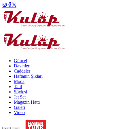
Güncel
Davetler
Caddeler
Haftanın Şıkları
Moda
Tatil
Söyleşi
Jet Set
Magazin Hattı
Galeri
Video