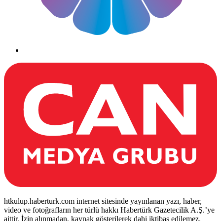
htkulup.haberturk.com internet sitesinde yayınlanan yazı, haber,
video ve fotoğrafların her türlü hakkı Habertürk Gazetecilik A.Ş.’ye
aittir. İzin alınmadan, kaynak gösterilerek dahi iktibas edilemez.