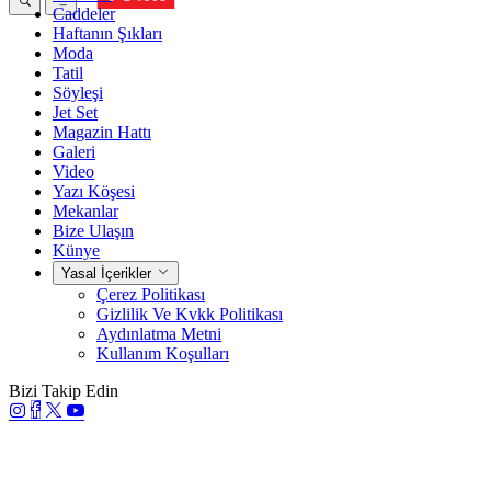
Caddeler
Haftanın Şıkları
Moda
Tatil
Söyleşi
Jet Set
Magazin Hattı
Galeri
Video
Yazı Köşesi
Mekanlar
Bize Ulaşın
Künye
Yasal İçerikler
Çerez Politikası
Gizlilik Ve Kvkk Politikası
Aydınlatma Metni
Kullanım Koşulları
Bizi Takip Edin