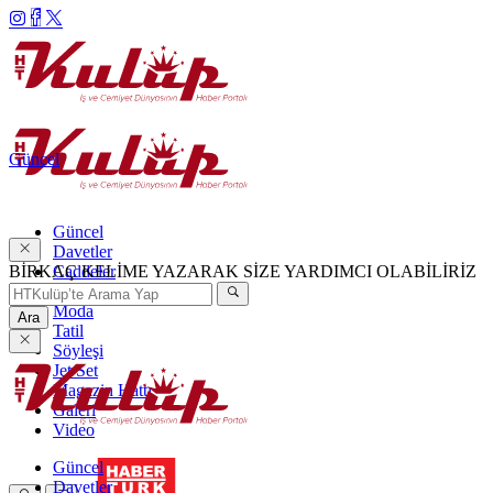
Güncel
Güncel
Davetler
BİRKAÇ KELİME YAZARAK SİZE YARDIMCI OLABİLİRİZ
Caddeler
Haftanın Şıkları
Moda
Ara
Tatil
Söyleşi
Jet Set
Magazin Hattı
Galeri
Video
Güncel
Davetler