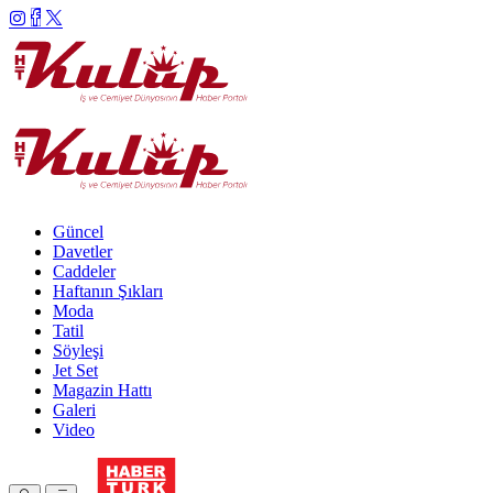
Güncel
Davetler
Caddeler
Haftanın Şıkları
Moda
Tatil
Söyleşi
Jet Set
Magazin Hattı
Galeri
Video