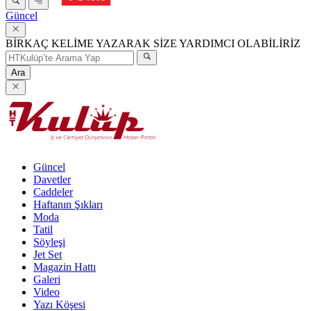
Güncel
BİRKAÇ KELİME YAZARAK SİZE YARDIMCI OLABİLİRİZ
Ara
Güncel
Davetler
Caddeler
Haftanın Şıkları
Moda
Tatil
Söyleşi
Jet Set
Magazin Hattı
Galeri
Video
Yazı Köşesi