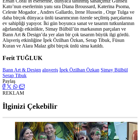
Erhan Coral’ın eserlerine, dünyaca tanınmış sanatçımız Günseli
Kato’nun eserlerinin yanı sıra Diana Broussard, Katerina Psoma,
Celeste Mogador , Andres Gallardo, Irene Hussein , Orge Tulga ve
daha birçok dünyaca ünlü tasarımcının özenle seçilmiş parçalarına
ev sahipliği yapıyor. İki gün boyunca sanat ve tasarım tutkunlarının
ağırlandığı etkinlikte, Simay Bülbül’ün markasının parçaları ve
Bann Art & Design’da yer alan bir çok tasarım büyük ilgi gördü.
Alışveriş etkinliğine İpek Özilhan Özkan, Serap Tibuk, Füsun
Kuran ve Alara Malaz gibi birçok ünlü sima katıldı.
Ferit TUĞLUK
Bann Art & Design
alışveriş
İpek Özilhan Özkan
Simay Bülbül
Serap Tibuk
Paylaş
REKLAM
İlginizi Çekebilir