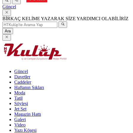
Güncel
BİRKAÇ KELİME YAZARAK SİZE YARDIMCI OLABİLİRİZ
Ara
Güncel
Davetler
Caddeler
Haftanın Şıkları
Moda
Tatil
Söyleşi
Jet Set
Magazin Hattı
Galeri
Video
Yazı Köşesi