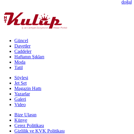
doğal 
Güncel
Davetler
Caddeler
Haftanın Şıkları
Moda
Tatil
Söyleşi
Jet Set
Magazin Hattı
Yazarlar
Galeri
Video
Bize Ulaşın
Künye
Çerez Politikası
Gizlilik ve KVK Politikası