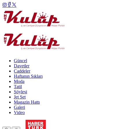
Güncel
Davetler
Caddeler
Haftanın Şıkları
Moda
Tatil
Söyleşi
Jet Set
Magazin Hattı
Galeri
Video