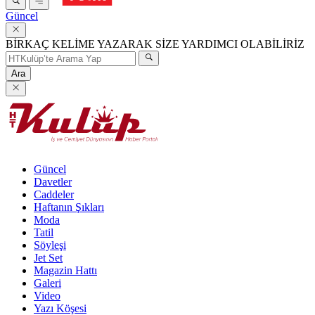
Güncel
BİRKAÇ KELİME YAZARAK SİZE YARDIMCI OLABİLİRİZ
Ara
Güncel
Davetler
Caddeler
Haftanın Şıkları
Moda
Tatil
Söyleşi
Jet Set
Magazin Hattı
Galeri
Video
Yazı Köşesi