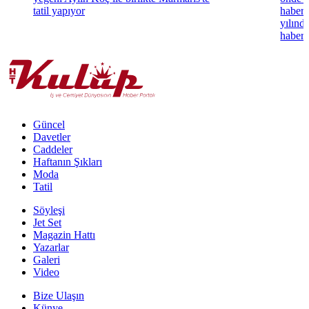
tatil yapıyor
haberl
yılınd
haberle
Güncel
Davetler
Caddeler
Haftanın Şıkları
Moda
Tatil
Söyleşi
Jet Set
Magazin Hattı
Yazarlar
Galeri
Video
Bize Ulaşın
Künye