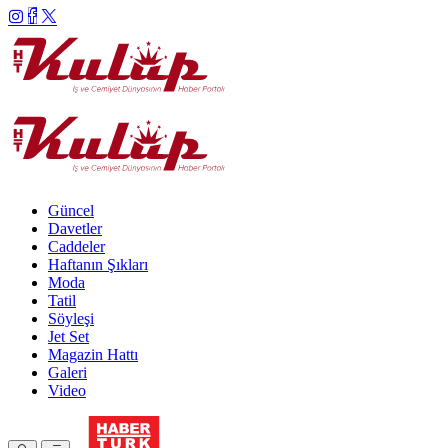
Güncel
Davetler
Caddeler
Haftanın Şıkları
Moda
Tatil
Söyleşi
Jet Set
Magazin Hattı
Galeri
Video