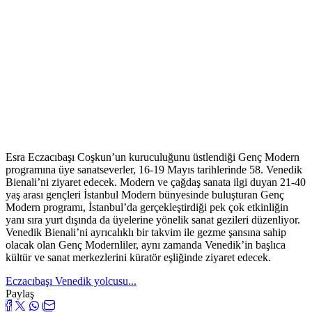
Esra Eczacıbaşı Coşkun’un kuruculuğunu üstlendiği Genç Modern
programına üye sanatseverler, 16-19 Mayıs tarihlerinde 58. Venedik
Bienali’ni ziyaret edecek. Modern ve çağdaş sanata ilgi duyan 21-40
yaş arası gençleri İstanbul Modern bünyesinde buluşturan Genç
Modern programı, İstanbul’da gerçekleştirdiği pek çok etkinliğin
yanı sıra yurt dışında da üyelerine yönelik sanat gezileri düzenliyor.
Venedik Bienali’ni ayrıcalıklı bir takvim ile gezme şansına sahip
olacak olan Genç Modernliler, aynı zamanda Venedik’in başlıca
kültür ve sanat merkezlerini küratör eşliğinde ziyaret edecek.
Eczacıbaşı Venedik yolcusu...
Paylaş