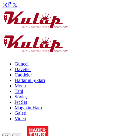
Güncel
Davetler
Caddeler
Haftanın Şıkları
Moda
Tatil
Söyleşi
Jet Set
Magazin Hattı
Galeri
Video