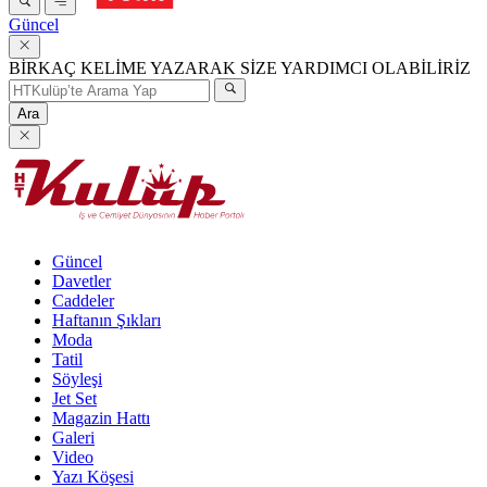
Güncel
BİRKAÇ KELİME YAZARAK SİZE YARDIMCI OLABİLİRİZ
Ara
Güncel
Davetler
Caddeler
Haftanın Şıkları
Moda
Tatil
Söyleşi
Jet Set
Magazin Hattı
Galeri
Video
Yazı Köşesi