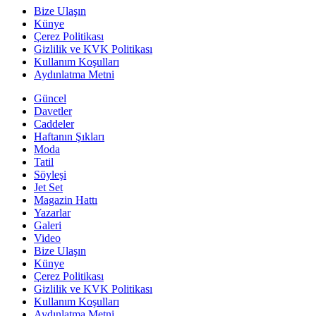
Bize Ulaşın
Künye
Çerez Politikası
Gizlilik ve KVK Politikası
Kullanım Koşulları
Aydınlatma Metni
Güncel
Davetler
Caddeler
Haftanın Şıkları
Moda
Tatil
Söyleşi
Jet Set
Magazin Hattı
Yazarlar
Galeri
Video
Bize Ulaşın
Künye
Çerez Politikası
Gizlilik ve KVK Politikası
Kullanım Koşulları
Aydınlatma Metni