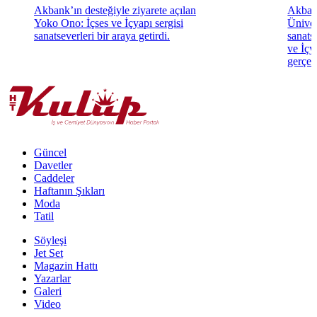
Akbank’ın desteğiyle ziyarete açılan
Akbank
Yoko Ono: İçses ve İçyapı sergisi
Üniver
sanatseverleri bir araya getirdi.
sanats
ve İçya
gerçekl
Güncel
Davetler
Caddeler
Haftanın Şıkları
Moda
Tatil
Söyleşi
Jet Set
Magazin Hattı
Yazarlar
Galeri
Video