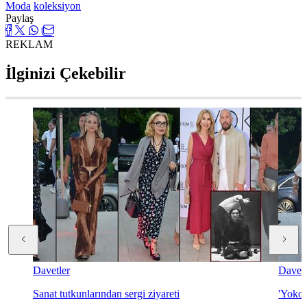
Moda
koleksiyon
Paylaş
REKLAM
İlginizi Çekebilir
Davetler
Davetl
Sanat tutkunlarından sergi ziyareti
'Yoko 