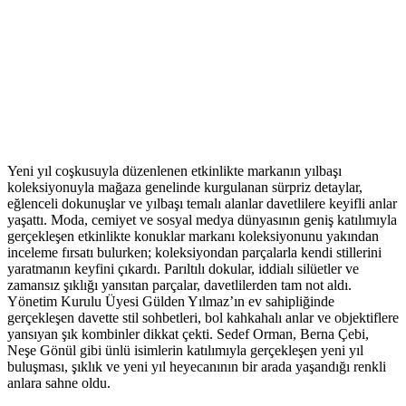
Yeni yıl coşkusuyla düzenlenen etkinlikte markanın yılbaşı
koleksiyonuyla mağaza genelinde kurgulanan sürpriz detaylar,
eğlenceli dokunuşlar ve yılbaşı temalı alanlar davetlilere keyifli anlar
yaşattı. Moda, cemiyet ve sosyal medya dünyasının geniş katılımıyla
gerçekleşen etkinlikte konuklar markanı koleksiyonunu yakından
inceleme fırsatı bulurken; koleksiyondan parçalarla kendi stillerini
yaratmanın keyfini çıkardı. Parıltılı dokular, iddialı silüetler ve
zamansız şıklığı yansıtan parçalar, davetlilerden tam not aldı.
Yönetim Kurulu Üyesi Gülden Yılmaz’ın ev sahipliğinde
gerçekleşen davette stil sohbetleri, bol kahkahalı anlar ve objektiflere
yansıyan şık kombinler dikkat çekti. Sedef Orman, Berna Çebi,
Neşe Gönül gibi ünlü isimlerin katılımıyla gerçekleşen yeni yıl
buluşması, şıklık ve yeni yıl heyecanının bir arada yaşandığı renkli
anlara sahne oldu.