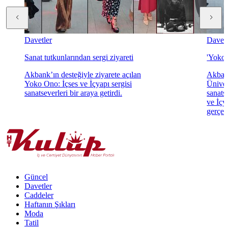
Davetler
Davetl
Sanat tutkunlarından sergi ziyareti
'Yoko 
Akbank’ın desteğiyle ziyarete açılan
Akbank
Yoko Ono: İçses ve İçyapı sergisi
Üniver
sanatseverleri bir araya getirdi.
sanats
ve İçya
gerçekl
Güncel
Davetler
Caddeler
Haftanın Şıkları
Moda
Tatil