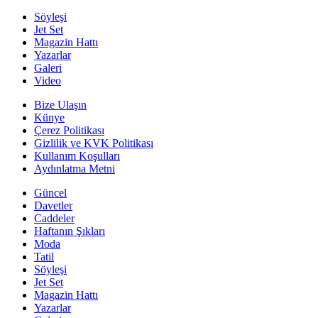
Söyleşi
Jet Set
Magazin Hattı
Yazarlar
Galeri
Video
Bize Ulaşın
Künye
Çerez Politikası
Gizlilik ve KVK Politikası
Kullanım Koşulları
Aydınlatma Metni
Güncel
Davetler
Caddeler
Haftanın Şıkları
Moda
Tatil
Söyleşi
Jet Set
Magazin Hattı
Yazarlar