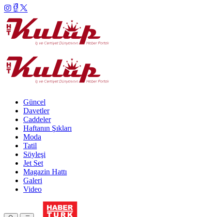
Güncel
Davetler
Caddeler
Haftanın Şıkları
Moda
Tatil
Söyleşi
Jet Set
Magazin Hattı
Galeri
Video