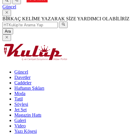
Güncel
BİRKAÇ KELİME YAZARAK SİZE YARDIMCI OLABİLİRİZ
Ara
Güncel
Davetler
Caddeler
Haftanın Şıkları
Moda
Tatil
Söyleşi
Jet Set
Magazin Hattı
Galeri
Video
Yazı Köşesi