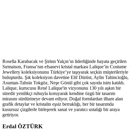
Rosella Karabacak ve Şirinn Yalçın’ın liderliğinde hayata geçirilen
Sırmaison, Fransa’nın efsanevi kristal markası Lalique’in Costume
Jewellery koleksiyonunu Türkiye’ye taşıyarak seçkin müşterileriyle
buluşturdu. Şık koleksiyon davetine Elif Dürüst, Aylin Tahincioğlu,
Asuman-Tahsin Tokgöz, Neşe Gönül gibi çok sayıda isim katıldı.
Lalique, kurucusu René Lalique'in vizyonunu 130 yılı aşkın bir
süredir yenilikçi ruhuyla koruyarak kendine özgü bir tasarım
mirasını sürdürmeye devam ediyor. Doğal formlardan ilham alan
grafik detaylar ve kristalin eşsiz berraklığı, her bir tasarımda
kusursuz çizgilerle birleşerek sanat ve yaratıcı ustalığı bir araya
getiriyor.
Erdal ÖZTÜRK