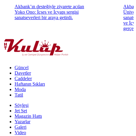
Akbank’ın desteğiyle ziyarete açılan
Akbank
Yoko Ono: İçses ve İçyapı sergisi
Üniver
sanatseverleri bir araya getirdi.
sanats
ve İçya
gerçekl
Güncel
Davetler
Caddeler
Haftanın Şıkları
Moda
Tatil
Söyleşi
Jet Set
Magazin Hattı
Yazarlar
Galeri
Video