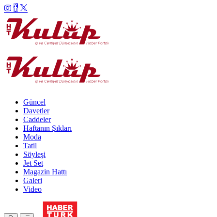
Güncel
Davetler
Caddeler
Haftanın Şıkları
Moda
Tatil
Söyleşi
Jet Set
Magazin Hattı
Galeri
Video