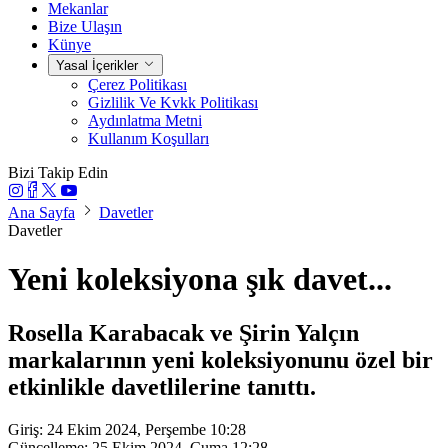
Mekanlar
Bize Ulaşın
Künye
Yasal İçerikler
Çerez Politikası
Gizlilik Ve Kvkk Politikası
Aydınlatma Metni
Kullanım Koşulları
Bizi Takip Edin
Ana Sayfa
Davetler
Davetler
Yeni koleksiyona şık davet...
Rosella Karabacak ve Şirin Yalçın
markalarının yeni koleksiyonunu özel bir
etkinlikle davetlilerine tanıttı.
Giriş: 24 Ekim 2024, Perşembe 10:28
Güncelleme: 25 Ekim 2024, Cuma 12:28