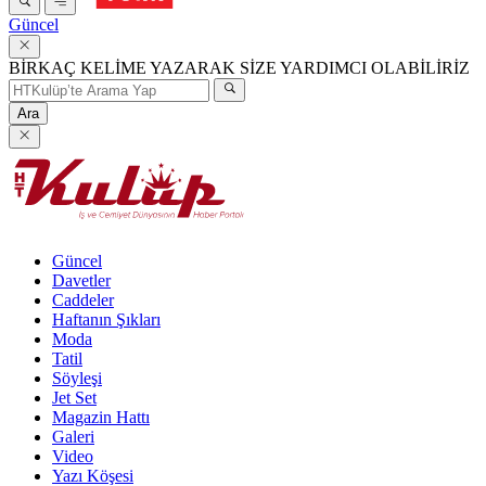
Güncel
BİRKAÇ KELİME YAZARAK SİZE YARDIMCI OLABİLİRİZ
Ara
Güncel
Davetler
Caddeler
Haftanın Şıkları
Moda
Tatil
Söyleşi
Jet Set
Magazin Hattı
Galeri
Video
Yazı Köşesi