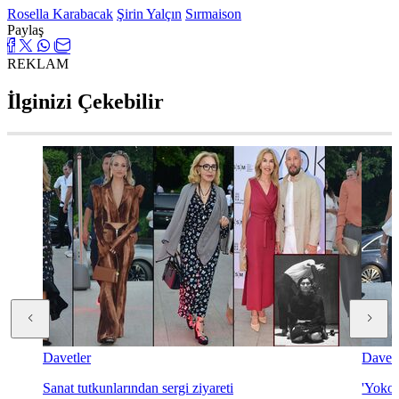
Rosella Karabacak
Şirin Yalçın
Sırmaison
Paylaş
REKLAM
İlginizi Çekebilir
Davetler
Davetl
Sanat tutkunlarından sergi ziyareti
'Yoko 