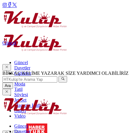
Güncel
Güncel
Davetler
BİRKAÇ KELİME YAZARAK SİZE YARDIMCI OLABİLİRİZ
Caddeler
Haftanın Şıkları
Moda
Ara
Tatil
Söyleşi
Jet Set
Magazin Hattı
Galeri
Video
Güncel
Davetler