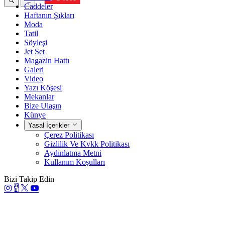
Caddeler
Haftanın Şıkları
Moda
Tatil
Söyleşi
Jet Set
Magazin Hattı
Galeri
Video
Yazı Köşesi
Mekanlar
Bize Ulaşın
Künye
Yasal İçerikler
Çerez Politikası
Gizlilik Ve Kvkk Politikası
Aydınlatma Metni
Kullanım Koşulları
Bizi Takip Edin