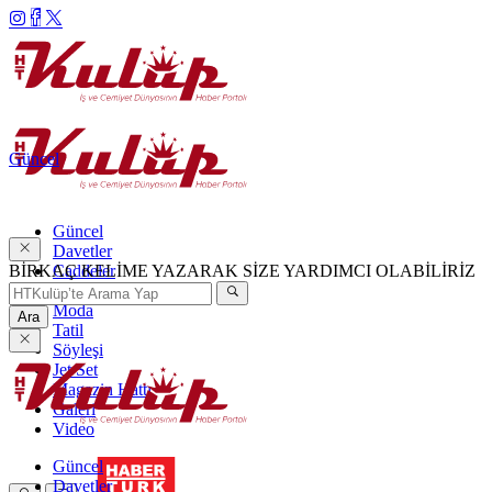
Güncel
Güncel
Davetler
BİRKAÇ KELİME YAZARAK SİZE YARDIMCI OLABİLİRİZ
Caddeler
Haftanın Şıkları
Moda
Ara
Tatil
Söyleşi
Jet Set
Magazin Hattı
Galeri
Video
Güncel
Davetler