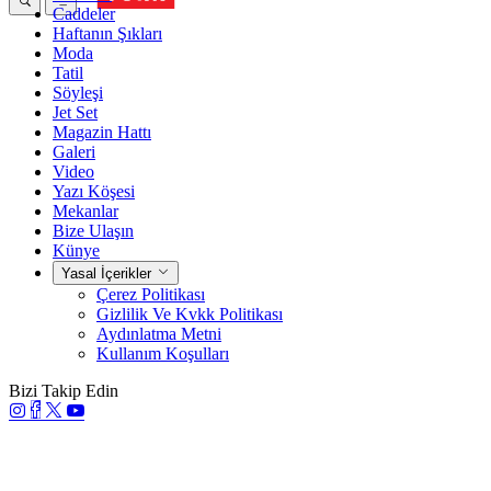
Caddeler
Haftanın Şıkları
Moda
Tatil
Söyleşi
Jet Set
Magazin Hattı
Galeri
Video
Yazı Köşesi
Mekanlar
Bize Ulaşın
Künye
Yasal İçerikler
Çerez Politikası
Gizlilik Ve Kvkk Politikası
Aydınlatma Metni
Kullanım Koşulları
Bizi Takip Edin