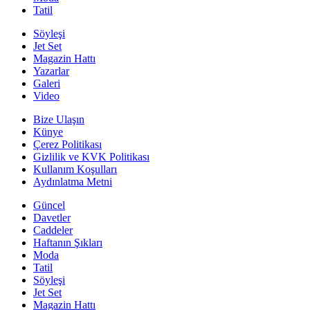
Tatil
Söyleşi
Jet Set
Magazin Hattı
Yazarlar
Galeri
Video
Bize Ulaşın
Künye
Çerez Politikası
Gizlilik ve KVK Politikası
Kullanım Koşulları
Aydınlatma Metni
Güncel
Davetler
Caddeler
Haftanın Şıkları
Moda
Tatil
Söyleşi
Jet Set
Magazin Hattı