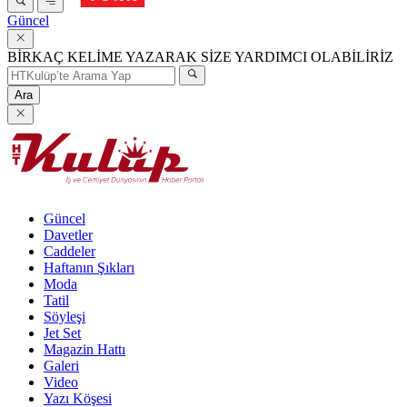
Güncel
BİRKAÇ KELİME YAZARAK SİZE YARDIMCI OLABİLİRİZ
Ara
Güncel
Davetler
Caddeler
Haftanın Şıkları
Moda
Tatil
Söyleşi
Jet Set
Magazin Hattı
Galeri
Video
Yazı Köşesi