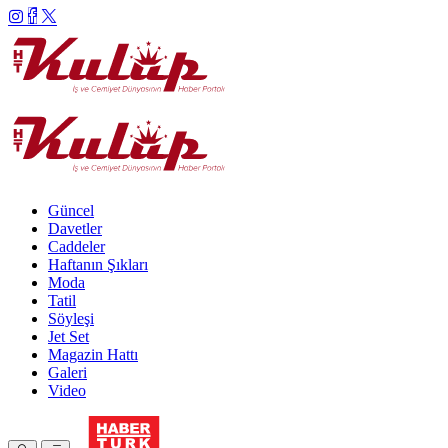
Güncel
Davetler
Caddeler
Haftanın Şıkları
Moda
Tatil
Söyleşi
Jet Set
Magazin Hattı
Galeri
Video