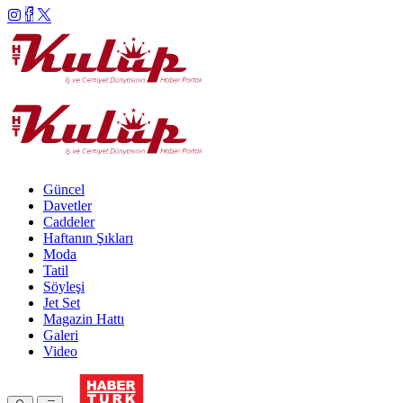
Güncel
Davetler
Caddeler
Haftanın Şıkları
Moda
Tatil
Söyleşi
Jet Set
Magazin Hattı
Galeri
Video