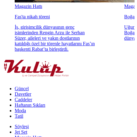
Magazin Hattı
Magazi
Fas'ta nikah töreni
Boğaz'
İş, girişimcilik dünyasının genç
Uğur K
isimlerinden Rengin Arzu ile Serhan
Boğaz'
Süzer, aileleri ve yakın dostlarının
dünyae
katıldığı özel bir törenle hayatlarını Fas’ın
başkenti Rabat’ta birleştirdi.
Güncel
Davetler
Caddeler
Haftanın Şıkları
Moda
Tatil
Söyleşi
Jet Set