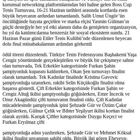
kurumsal networking platformlarından biri haline gelen Boss Cup
Tenis Turnuvası, 16-21 Haziran tarihleri arasında kortlarda esen
büyük heyecanın ardından tamamlandı. Salih Umut Üngör’ün
öncülüğünde hayata geçirilen ve marka elçisi Yasmin Gülman’ın
güçlü desteğiyle her yıl etki alanını daha da genişleten organizasyon,
bu yıl da katılımcılarına benzersiz bir sosyal ekosistem sundu. 21
Haziran Pazar günü Etiler Tenis Kulübü’nde düzenlenen heyecan
dolu final müsabakalarının ardından görkemli
ödül töreni düzenlendi. Türkiye Tenis Federasyonu Başhakemi Yaşa
Cengiz yönetiminde gerçekleştirilen ve büyük bir çekişmeye sahne
olan turnuvada, Tek Erkekler kategorisinde Furkan Şahin
şampiyonluk kupasını kaldırırken, Okan Şen turnuvayı finalist
olarak tamamladı. Tek Kadınlar finalinde Kristina Gavovic
şampiyonluğa uzanırken, rakibi Selin Küçükoğlu finalist olma
başarısı gösterdi. Çift Erkekler kategorisinde Furkan Şahin ve
Cengiz Altuğ ikilisi şampiyonluğu göğüslerken, Emre İncecik ve
Onur Akagündüz çifti turnuvanın finalisti oldu. Çift Kadınlar
mücadelesinde şampiyonluk ipini Şehzade Gür ve Özüm Çakır
göğüslerken, Gülnur Çelik ve Bihter Yeşilyurt ikilisi korttan finalist
olarak ayrıldı. Karışık Çiftler kategorisinde Duygu Keçeci ve
Furkan Eryılmaz çifti
şampiyonluğa adını yazdırırken, Şehzade Gür ve Mehmet Köksal
ikilisi finalist unvanının sahibi oldu. Büyük ilgi gören Ebeveyn-