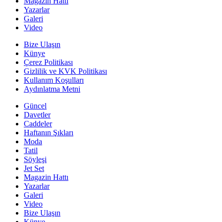
Magazin Hattı
Yazarlar
Galeri
Video
Bize Ulaşın
Künye
Çerez Politikası
Gizlilik ve KVK Politikası
Kullanım Koşulları
Aydınlatma Metni
Güncel
Davetler
Caddeler
Haftanın Şıkları
Moda
Tatil
Söyleşi
Jet Set
Magazin Hattı
Yazarlar
Galeri
Video
Bize Ulaşın
Künye