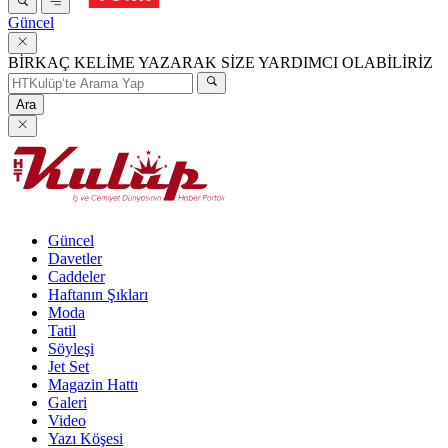
Güncel
BİRKAÇ KELİME YAZARAK SİZE YARDIMCI OLABİLİRİZ
Ara
Güncel
Davetler
Caddeler
Haftanın Şıkları
Moda
Tatil
Söyleşi
Jet Set
Magazin Hattı
Galeri
Video
Yazı Köşesi