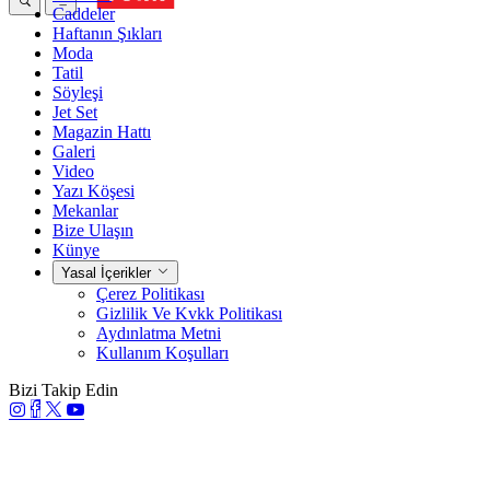
Caddeler
Haftanın Şıkları
Moda
Tatil
Söyleşi
Jet Set
Magazin Hattı
Galeri
Video
Yazı Köşesi
Mekanlar
Bize Ulaşın
Künye
Yasal İçerikler
Çerez Politikası
Gizlilik Ve Kvkk Politikası
Aydınlatma Metni
Kullanım Koşulları
Bizi Takip Edin