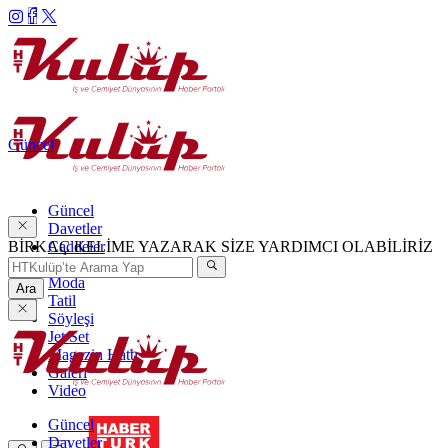
Güncel
Güncel
Davetler
BİRKAÇ KELİME YAZARAK SİZE YARDIMCI OLABİLİRİZ
Caddeler
Haftanın Şıkları
Moda
Ara
Tatil
Söyleşi
Jet Set
Magazin Hattı
Galeri
Video
Güncel
Davetler