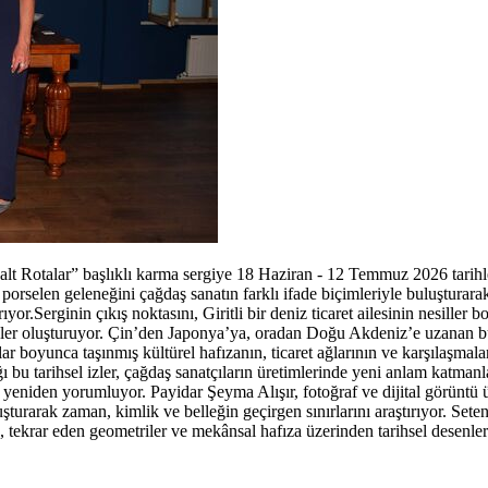
alt Rotalar” başlıklı karma sergiye 18 Haziran - 12 Temmuz 2026 tarihl
orselen geleneğini çağdaş sanatın farklı ifade biçimleriyle buluşturara
rıyor.Serginin çıkış noktasını, Giritli bir deniz ticaret ailesinin nesille
er oluşturuyor. Çin’den Japonya’ya, oradan Doğu Akdeniz’e uzanan bu
ar boyunca taşınmış kültürel hafızanın, ticaret ağlarının ve karşılaşmalar
ı bu tarihsel izler, çağdaş sanatçıların üretimlerinde yeni anlam katmanl
n yeniden yorumluyor. Payidar Şeyma Alışır, fotoğraf ve dijital görüntü ü
şturarak zaman, kimlik ve belleğin geçirgen sınırlarını araştırıyor. Sete
e, tekrar eden geometriler ve mekânsal hafıza üzerinden tarihsel desenle