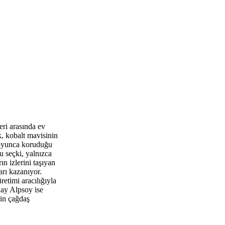
eri arasında ev
k, kobalt mavisinin
r boyunca koruduğu
 seçki, yalnızca
ın izlerini taşıyan
arı kazanıyor.
retimi aracılığıyla
nay Alpsoy ise
rin çağdaş