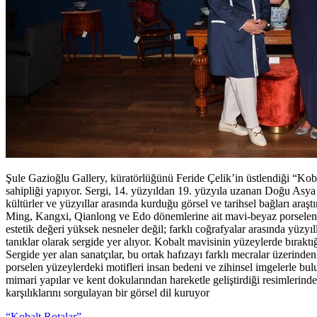
Şule Gazioğlu Gallery, küratörlüğünü Feride Çelik’in üstlendiği “Kob
sahipliği yapıyor. Sergi, 14. yüzyıldan 19. yüzyıla uzanan Doğu Asya p
kültürler ve yüzyıllar arasında kurduğu görsel ve tarihsel bağları araştı
Ming, Kangxi, Qianlong ve Edo dönemlerine ait mavi-beyaz porselenl
estetik değeri yüksek nesneler değil; farklı coğrafyalar arasında yüzyıll
tanıklar olarak sergide yer alıyor. Kobalt mavisinin yüzeylerde bıraktığ
Sergide yer alan sanatçılar, bu ortak hafızayı farklı mecralar üzerinde
porselen yüzeylerdeki motifleri insan bedeni ve zihinsel imgelerle bulu
mimari yapılar ve kent dokularından hareketle geliştirdiği resimlerind
karşılıklarını sorgulayan bir görsel dil kuruyor
“Kobalt Rotalar”