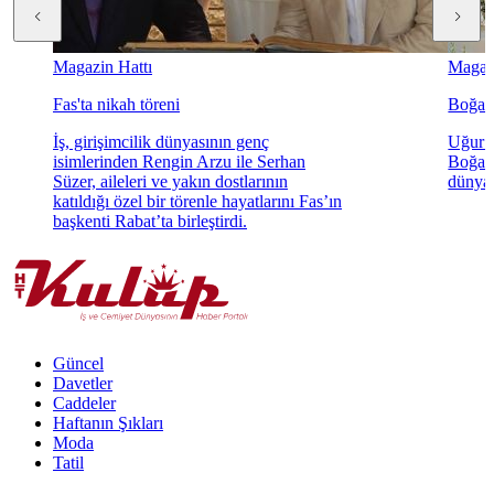
Magazin Hattı
Magazi
Fas'ta nikah töreni
Boğaz'
İş, girişimcilik dünyasının genç
Uğur K
isimlerinden Rengin Arzu ile Serhan
Boğaz'
Süzer, aileleri ve yakın dostlarının
dünyae
katıldığı özel bir törenle hayatlarını Fas’ın
başkenti Rabat’ta birleştirdi.
Güncel
Davetler
Caddeler
Haftanın Şıkları
Moda
Tatil