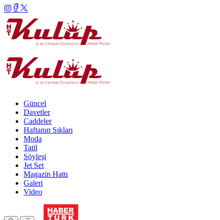
Güncel
Davetler
Caddeler
Haftanın Şıkları
Moda
Tatil
Söyleşi
Jet Set
Magazin Hattı
Galeri
Video