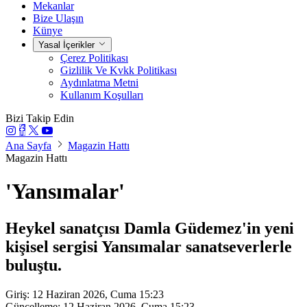
Mekanlar
Bize Ulaşın
Künye
Yasal İçerikler
Çerez Politikası
Gizlilik Ve Kvkk Politikası
Aydınlatma Metni
Kullanım Koşulları
Bizi Takip Edin
Ana Sayfa
Magazin Hattı
Magazin Hattı
'Yansımalar'
Heykel sanatçısı Damla Güdemez'in yeni
kişisel sergisi Yansımalar sanatseverlerle
buluştu.
Giriş: 12 Haziran 2026, Cuma 15:23
Güncelleme: 12 Haziran 2026, Cuma 15:23