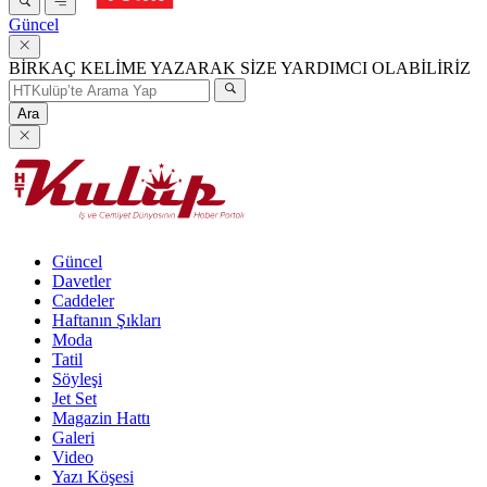
Güncel
BİRKAÇ KELİME YAZARAK SİZE YARDIMCI OLABİLİRİZ
Ara
Güncel
Davetler
Caddeler
Haftanın Şıkları
Moda
Tatil
Söyleşi
Jet Set
Magazin Hattı
Galeri
Video
Yazı Köşesi