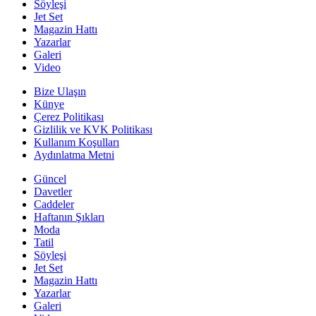
Söyleşi
Jet Set
Magazin Hattı
Yazarlar
Galeri
Video
Bize Ulaşın
Künye
Çerez Politikası
Gizlilik ve KVK Politikası
Kullanım Koşulları
Aydınlatma Metni
Güncel
Davetler
Caddeler
Haftanın Şıkları
Moda
Tatil
Söyleşi
Jet Set
Magazin Hattı
Yazarlar
Galeri