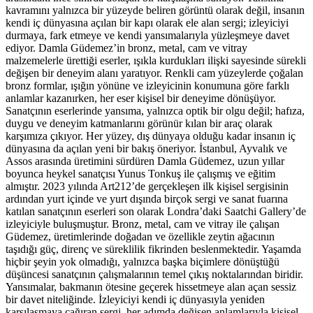
kavramını yalnızca bir yüzeyde beliren görüntü olarak değil, insanın
kendi iç dünyasına açılan bir kapı olarak ele alan sergi; izleyiciyi
durmaya, fark etmeye ve kendi yansımalarıyla yüzleşmeye davet
ediyor. Damla Güdemez’in bronz, metal, cam ve vitray
malzemelerle ürettiği eserler, ışıkla kurdukları ilişki sayesinde sürekli
değişen bir deneyim alanı yaratıyor. Renkli cam yüzeylerde çoğalan
bronz formlar, ışığın yönüne ve izleyicinin konumuna göre farklı
anlamlar kazanırken, her eser kişisel bir deneyime dönüşüyor.
Sanatçının eserlerinde yansıma, yalnızca optik bir olgu değil; hafıza,
duygu ve deneyim katmanlarını görünür kılan bir araç olarak
karşımıza çıkıyor. Her yüzey, dış dünyaya olduğu kadar insanın iç
dünyasına da açılan yeni bir bakış öneriyor. İstanbul, Ayvalık ve
Assos arasında üretimini sürdüren Damla Güdemez, uzun yıllar
boyunca heykel sanatçısı Yunus Tonkuş ile çalışmış ve eğitim
almıştır. 2023 yılında Art212’de gerçekleşen ilk kişisel sergisinin
ardından yurt içinde ve yurt dışında birçok sergi ve sanat fuarına
katılan sanatçının eserleri son olarak Londra’daki Saatchi Gallery’de
izleyiciyle buluşmuştur. Bronz, metal, cam ve vitray ile çalışan
Güdemez, üretimlerinde doğadan ve özellikle zeytin ağacının
taşıdığı güç, direnç ve süreklilik fikrinden beslenmektedir. Yaşamda
hiçbir şeyin yok olmadığı, yalnızca başka biçimlere dönüştüğü
düşüncesi sanatçının çalışmalarının temel çıkış noktalarından biridir.
Yansımalar, bakmanın ötesine geçerek hissetmeye alan açan sessiz
bir davet niteliğinde. İzleyiciyi kendi iç dünyasıyla yeniden
karşılaşmaya çağıran sergi, her adımda değişen anlamlarıyla kişisel