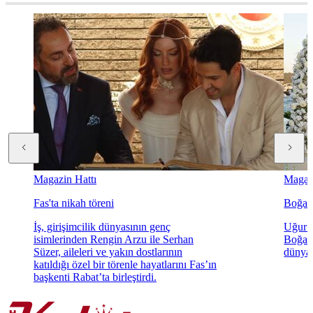
Magazin Hattı
Magazi
Fas'ta nikah töreni
Boğaz'
İş, girişimcilik dünyasının genç
Uğur K
isimlerinden Rengin Arzu ile Serhan
Boğaz'
Süzer, aileleri ve yakın dostlarının
dünyae
katıldığı özel bir törenle hayatlarını Fas’ın
başkenti Rabat’ta birleştirdi.