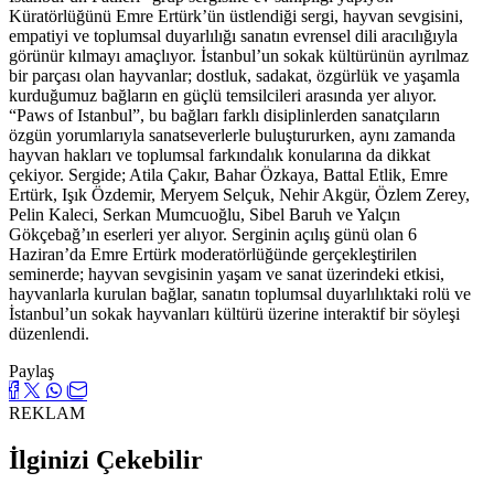
Küratörlüğünü Emre Ertürk’ün üstlendiği sergi, hayvan sevgisini,
empatiyi ve toplumsal duyarlılığı sanatın evrensel dili aracılığıyla
görünür kılmayı amaçlıyor. İstanbul’un sokak kültürünün ayrılmaz
bir parçası olan hayvanlar; dostluk, sadakat, özgürlük ve yaşamla
kurduğumuz bağların en güçlü temsilcileri arasında yer alıyor.
“Paws of Istanbul”, bu bağları farklı disiplinlerden sanatçıların
özgün yorumlarıyla sanatseverlerle buluştururken, aynı zamanda
hayvan hakları ve toplumsal farkındalık konularına da dikkat
çekiyor. Sergide; Atila Çakır, Bahar Özkaya, Battal Etlik, Emre
Ertürk, Işık Özdemir, Meryem Selçuk, Nehir Akgür, Özlem Zerey,
Pelin Kaleci, Serkan Mumcuoğlu, Sibel Baruh ve Yalçın
Gökçebağ’ın eserleri yer alıyor. Serginin açılış günü olan 6
Haziran’da Emre Ertürk moderatörlüğünde gerçekleştirilen
seminerde; hayvan sevgisinin yaşam ve sanat üzerindeki etkisi,
hayvanlarla kurulan bağlar, sanatın toplumsal duyarlılıktaki rolü ve
İstanbul’un sokak hayvanları kültürü üzerine interaktif bir söyleşi
düzenlendi.
Paylaş
REKLAM
İlginizi Çekebilir