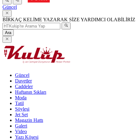
Güncel
BİRKAÇ KELİME YAZARAK SİZE YARDIMCI OLABİLİRİZ
Ara
Güncel
Davetler
Caddeler
Haftanın Şıkları
Moda
Tatil
Söyleşi
Jet Set
Magazin Hattı
Galeri
Video
Yazı Köşesi