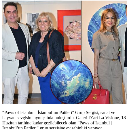
“Paws of Istanbul | İstanbul’un Patileri” Grup Sergisi, sanat ve
hayvan sevgisini aynı çatıda buluşturdu. Galeri D’art La Visione, 18
Haziran tarihine kadar gezilebilecek olan “Paws of Istanbul |
İstanbul’un Patileri” grup sergisine ev sahipliği yapıyor.