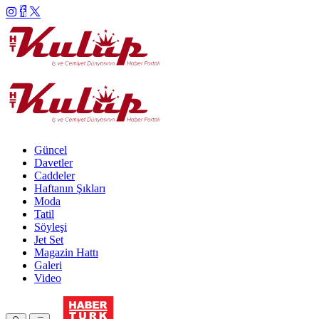
Güncel
Davetler
Caddeler
Haftanın Şıkları
Moda
Tatil
Söyleşi
Jet Set
Magazin Hattı
Galeri
Video