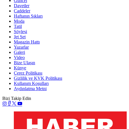
Güncel
Davetler
Caddeler
Haftanın Şıkları
Moda
Tatil
Söyleşi
Jet Set
Magazin Hattı
Yazarlar
Galeri
Video
Bize Ulaşın
Künye
Çerez Politikası
Gizlilik ve KVK Politikası
Kullanım Koşulları
Aydınlatma Metni
Bizi Takip Edin