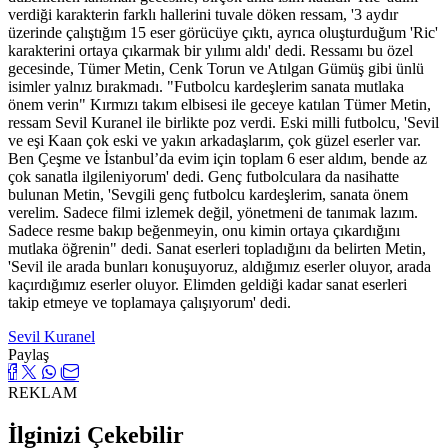
verdiği karakterin farklı hallerini tuvale döken ressam, '3 aydır
üzerinde çalıştığım 15 eser görücüye çıktı, ayrıca oluşturduğum 'Ric'
karakterini ortaya çıkarmak bir yılımı aldı' dedi. Ressamı bu özel
gecesinde, Tümer Metin, Cenk Torun ve Atılgan Gümüş gibi ünlü
isimler yalnız bırakmadı. "Futbolcu kardeşlerim sanata mutlaka
önem verin" Kırmızı takım elbisesi ile geceye katılan Tümer Metin,
ressam Sevil Kuranel ile birlikte poz verdi. Eski milli futbolcu, 'Sevil
ve eşi Kaan çok eski ve yakın arkadaşlarım, çok güzel eserler var.
Ben Çeşme ve İstanbul’da evim için toplam 6 eser aldım, bende az
çok sanatla ilgileniyorum' dedi. Genç futbolculara da nasihatte
bulunan Metin, 'Sevgili genç futbolcu kardeşlerim, sanata önem
verelim. Sadece filmi izlemek değil, yönetmeni de tanımak lazım.
Sadece resme bakıp beğenmeyin, onu kimin ortaya çıkardığını
mutlaka öğrenin" dedi. Sanat eserleri topladığını da belirten Metin,
'Sevil ile arada bunları konuşuyoruz, aldığımız eserler oluyor, arada
kaçırdığımız eserler oluyor. Elimden geldiği kadar sanat eserleri
takip etmeye ve toplamaya çalışıyorum' dedi.
Sevil Kuranel
Paylaş
REKLAM
İlginizi Çekebilir