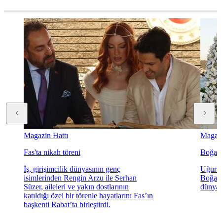
Magazin Hattı
Magazi
Fas'ta nikah töreni
Boğaz'
İş, girişimcilik dünyasının genç
Uğur K
isimlerinden Rengin Arzu ile Serhan
Boğaz'
Süzer, aileleri ve yakın dostlarının
dünyae
katıldığı özel bir törenle hayatlarını Fas’ın
başkenti Rabat’ta birleştirdi.