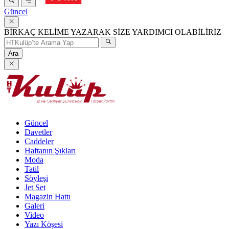
Güncel
BİRKAÇ KELİME YAZARAK SİZE YARDIMCI OLABİLİRİZ
Ara
Güncel
Davetler
Caddeler
Haftanın Şıkları
Moda
Tatil
Söyleşi
Jet Set
Magazin Hattı
Galeri
Video
Yazı Köşesi