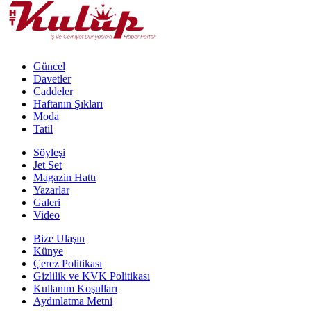
Güncel
Davetler
Caddeler
Haftanın Şıkları
Moda
Tatil
Söyleşi
Jet Set
Magazin Hattı
Yazarlar
Galeri
Video
Bize Ulaşın
Künye
Çerez Politikası
Gizlilik ve KVK Politikası
Kullanım Koşulları
Aydınlatma Metni