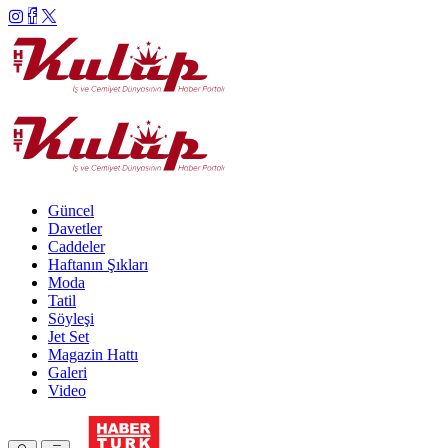
Güncel
Davetler
Caddeler
Haftanın Şıkları
Moda
Tatil
Söyleşi
Jet Set
Magazin Hattı
Galeri
Video