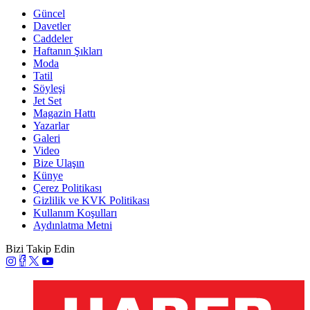
Güncel
Davetler
Caddeler
Haftanın Şıkları
Moda
Tatil
Söyleşi
Jet Set
Magazin Hattı
Yazarlar
Galeri
Video
Bize Ulaşın
Künye
Çerez Politikası
Gizlilik ve KVK Politikası
Kullanım Koşulları
Aydınlatma Metni
Bizi Takip Edin