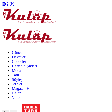
Güncel
Davetler
Caddeler
Haftanın Şıkları
Moda
Tatil
Söyleşi
Jet Set
Magazin Hattı
Galeri
Video