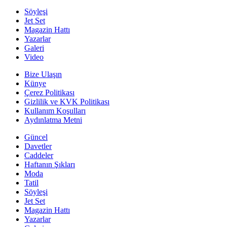
Söyleşi
Jet Set
Magazin Hattı
Yazarlar
Galeri
Video
Bize Ulaşın
Künye
Çerez Politikası
Gizlilik ve KVK Politikası
Kullanım Koşulları
Aydınlatma Metni
Güncel
Davetler
Caddeler
Haftanın Şıkları
Moda
Tatil
Söyleşi
Jet Set
Magazin Hattı
Yazarlar