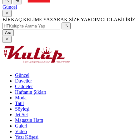
Güncel
BİRKAÇ KELİME YAZARAK SİZE YARDIMCI OLABİLİRİZ
Ara
Güncel
Davetler
Caddeler
Haftanın Şıkları
Moda
Tatil
Söyleşi
Jet Set
Magazin Hattı
Galeri
Video
Yazı Köşesi