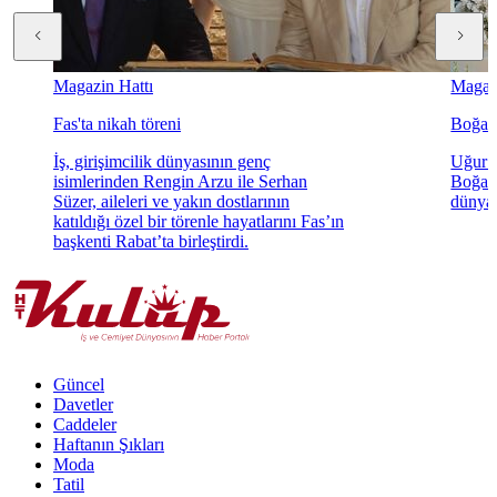
Magazin Hattı
Magazi
Fas'ta nikah töreni
Boğaz'
İş, girişimcilik dünyasının genç
Uğur K
isimlerinden Rengin Arzu ile Serhan
Boğaz'
Süzer, aileleri ve yakın dostlarının
dünyae
katıldığı özel bir törenle hayatlarını Fas’ın
başkenti Rabat’ta birleştirdi.
Güncel
Davetler
Caddeler
Haftanın Şıkları
Moda
Tatil