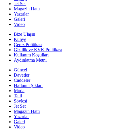
Jet Set
Magazin Hattı
Yazarlar
Galeri
Video
Bize Ulaşın
Künye
Çerez Politikası
Gizlilik ve KVK Politikası
Kullanım Koşulları
Aydınlatma Metni
Güncel
Davetler
Caddeler
Haftanın Şıkları
Moda
Tatil
Söyleşi
Jet Set
Magazin Hattı
Yazarlar
Galeri
Video