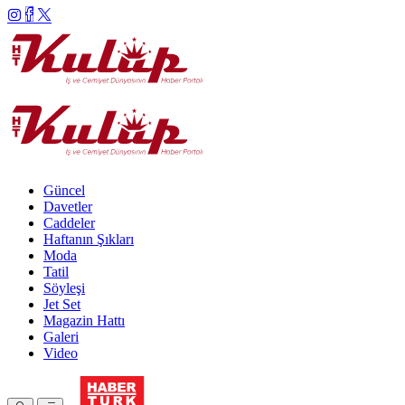
Güncel
Davetler
Caddeler
Haftanın Şıkları
Moda
Tatil
Söyleşi
Jet Set
Magazin Hattı
Galeri
Video