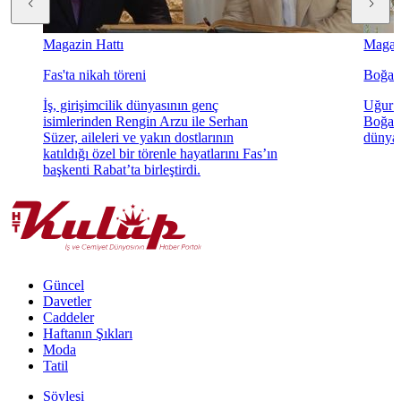
Magazin Hattı
Magazi
Fas'ta nikah töreni
Boğaz'
İş, girişimcilik dünyasının genç
Uğur K
isimlerinden Rengin Arzu ile Serhan
Boğaz'
Süzer, aileleri ve yakın dostlarının
dünyae
katıldığı özel bir törenle hayatlarını Fas’ın
başkenti Rabat’ta birleştirdi.
Güncel
Davetler
Caddeler
Haftanın Şıkları
Moda
Tatil
Söyleşi