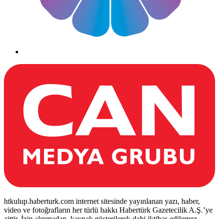
htkulup.haberturk.com internet sitesinde yayınlanan yazı, haber,
video ve fotoğrafların her türlü hakkı Habertürk Gazetecilik A.Ş.’ye
aittir. İzin alınmadan, kaynak gösterilerek dahi iktibas edilemez.