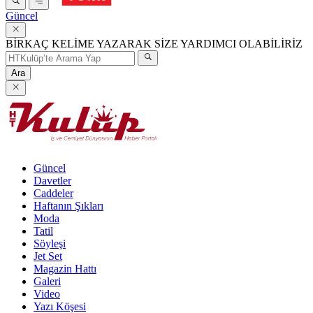
Güncel
BİRKAÇ KELİME YAZARAK SİZE YARDIMCI OLABİLİRİZ
Ara
Güncel
Davetler
Caddeler
Haftanın Şıkları
Moda
Tatil
Söyleşi
Jet Set
Magazin Hattı
Galeri
Video
Yazı Köşesi