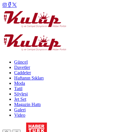
Güncel
Davetler
Caddeler
Haftanın Şıkları
Moda
Tatil
Söyleşi
Jet Set
Magazin Hattı
Galeri
Video