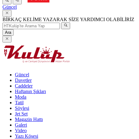
Güncel
BİRKAÇ KELİME YAZARAK SİZE YARDIMCI OLABİLİRİZ
Ara
Güncel
Davetler
Caddeler
Haftanın Şıkları
Moda
Tatil
Söyleşi
Jet Set
Magazin Hattı
Galeri
Video
Yazı Köşesi