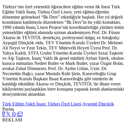
Türkiye’nin özel yetenekli öğrencilere eğitim veren ilk lisesi Türk
Eğitim Vakfı İnanç Türkeş Özel Lisesi, yeni eğitim-öğretim
dönemine geleneksel “İlk Ders” etkinliğiyle başladı. Her yıl değerli
konukların katılımıyla düzenlenen “İlk Ders”in bu yılki konukları,
1990 yılında İnanç Lisesi Projesi’nin koordinatörlüğü yürüten üstün
yetenekliler eğitimi alanında uzman akademisyen Prof. Dr. Füsun
Akarsu ile TEVİTÖL destekçisi, profesyonel dalgıç ve fotoğrafçı
Ayşegül Dinçkök oldu. TEV Yönetim Kurulu Üyeleri Dr. Mehmet
Ali Neyzi ve Fırat Tekin, TEV Mütevelli Heyeti Üyesi Prof. Dr.
Yahya Kaleli, STFA Grubu Yönetim Kurulu Üyeleri Sezai Taşkent
ve Alp Taşkent, İnanç Vakfı ilk genel müdürü Ayhan Sürek, okulun
kurucu mimarları Nedret Butler ve Mark Butler, yazar Özgür Bolat,
avukat Zuhal Dönmezer, Prof. Dr. Aydın Gülan, Uzm. Dr.
Necmettin Bağcı, yazar Mustafa Ruhi Şirin, Karavelioğlu Grup
Yönetim Kurulu Başkanı İhsan Karavelioğlu gibi isimlerin de
katıldığı etkinlikte Akarsu ve Dinçkök, TEVİTÖL’de ilham veren
hikâyelerini paylaştıkları birer konuşma yaparak kendi alanlarındaki
deneyimlerini aktardılar.
Türk Eğitim Vakfı İnanç Türkeş Özel Lisesi
Ayşegül Dinçkök
Paylaş
REKLAM