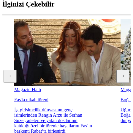
İlginizi Çekebilir
Magazin Hattı
Magazi
Fas'ta nikah töreni
Boğaz'
İş, girişimcilik dünyasının genç
Uğur K
isimlerinden Rengin Arzu ile Serhan
Boğaz'
Süzer, aileleri ve yakın dostlarının
dünyae
katıldığı özel bir törenle hayatlarını Fas’ın
başkenti Rabat’ta birleştirdi.