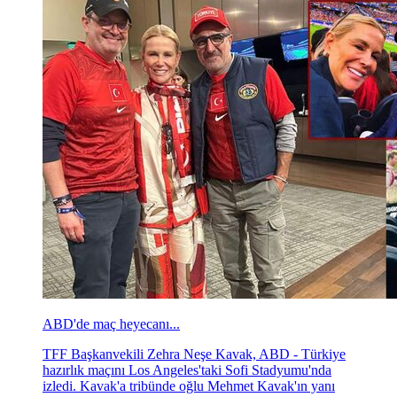
ABD'de maç heyecanı...
TFF Başkanvekili Zehra Neşe Kavak, ABD - Türkiye
hazırlık maçını Los Angeles'taki Sofi Stadyumu'nda
izledi. Kavak'a tribünde oğlu Mehmet Kavak'ın yanı