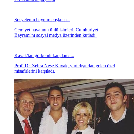
Sosyetenin bayram coşkusu...
Cemiyet hayatının ünlü isimleri, Cumhuriyet
Bayramı'nı sosyal medya üzerinden kutladı.
Kavak'tan görkemli karşılama...
Prof. Dr. Zehra Neşe Kavak, yurt dışından gelen özel
misafirlerini karşıladı.