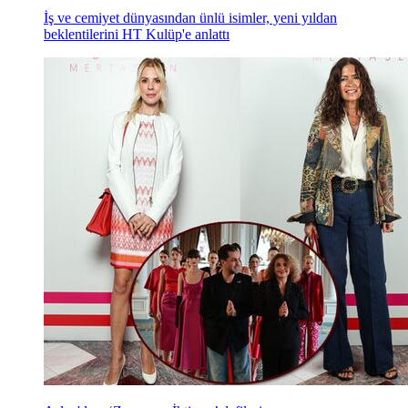
İş ve cemiyet dünyasından ünlü isimler, yeni yıldan
beklentilerini HT Kulüp'e anlattı