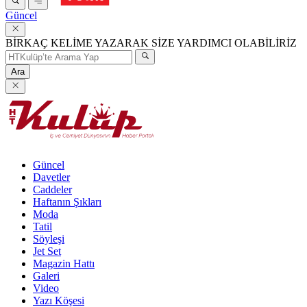
Güncel
BİRKAÇ KELİME YAZARAK SİZE YARDIMCI OLABİLİRİZ
Ara
Güncel
Davetler
Caddeler
Haftanın Şıkları
Moda
Tatil
Söyleşi
Jet Set
Magazin Hattı
Galeri
Video
Yazı Köşesi