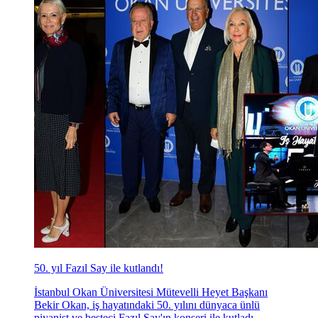
50. yıl Fazıl Say ile kutlandı!
İstanbul Okan Üniversitesi Mütevelli Heyet Başkanı
Bekir Okan, iş hayatındaki 50. yılını dünyaca ünlü
piyanist ve besteci Fazıl Say'ın konseri ile kutladı.