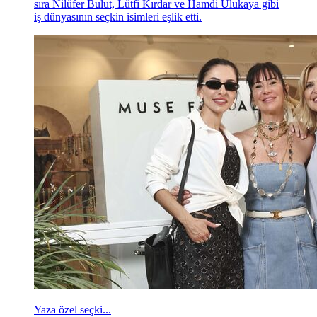
sıra Nilüfer Bulut, Lütfi Kırdar ve Hamdi Ulukaya gibi
iş dünyasının seçkin isimleri eşlik etti.
Yaza özel seçki...