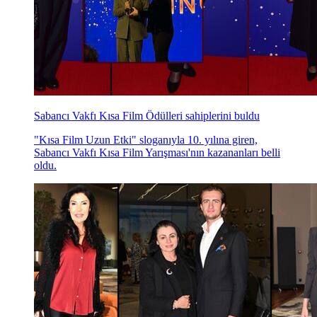
Sabancı Vakfı Kısa Film Ödülleri sahiplerini buldu
"Kısa Film Uzun Etki" sloganıyla 10. yılına giren,
Sabancı Vakfı Kısa Film Yarışması'nın kazananları belli
oldu.