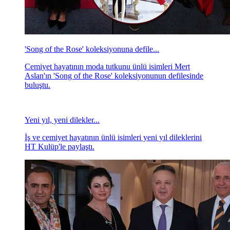
'Song of the Rose' koleksiyonuna defile...
Cemiyet hayatının moda tutkunu ünlü isimleri Mert
Aslan'ın 'Song of the Rose' koleksiyonunun defilesinde
buluştu.
Yeni yıl, yeni dilekler...
İş ve cemiyet hayatının ünlü isimleri yeni yıl dileklerini
HT Kulüp'le paylaştı.