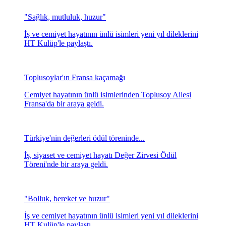
"Sağlık, mutluluk, huzur"
İş ve cemiyet hayatının ünlü isimleri yeni yıl dileklerini
HT Kulüp'le paylaştı.
Toplusoylar'ın Fransa kaçamağı
Cemiyet hayatının ünlü isimlerinden Toplusoy Ailesi
Fransa'da bir araya geldi.
Türkiye'nin değerleri ödül töreninde...
İş, siyaset ve cemiyet hayatı Değer Zirvesi Ödül
Töreni'nde bir araya geldi.
"Bolluk, bereket ve huzur"
İş ve cemiyet hayatının ünlü isimleri yeni yıl dileklerini
HT Kulüp'le paylaştı.