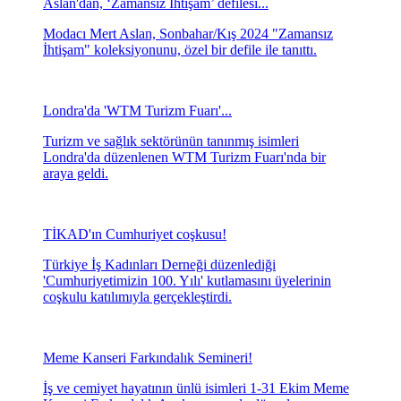
Aslan'dan, ‘Zamansız İhtişam’ defilesi...
Modacı Mert Aslan, Sonbahar/Kış 2024 "Zamansız
İhtişam" koleksiyonunu, özel bir defile ile tanıttı.
Londra'da 'WTM Turizm Fuarı'...
Turizm ve sağlık sektörünün tanınmış isimleri
Londra'da düzenlenen WTM Turizm Fuarı'nda bir
araya geldi.
TİKAD'ın Cumhuriyet coşkusu!
Türkiye İş Kadınları Derneği düzenlediği
'Cumhuriyetimizin 100. Yılı' kutlamasını üyelerinin
coşkulu katılımıyla gerçekleştirdi.
Meme Kanseri Farkındalık Semineri!
İş ve cemiyet hayatının ünlü isimleri 1-31 Ekim Meme