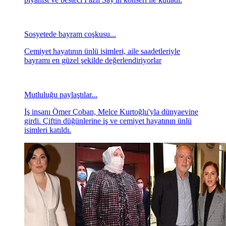
Sosyetede bayram coşkusu...
Cemiyet hayatının ünlü isimleri, aile saadetleriyle
bayramı en güzel şekilde değerlendiriyorlar
Mutluluğu paylaştılar...
İş insanı Ömer Çoban, Melce Kurtoğlu'yla dünyaevine
girdi. Çiftin düğünlerine iş ve cemiyet hayatının ünlü
isimleri katıldı.