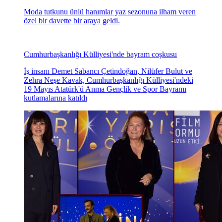
Moda tutkunu ünlü hanımlar yaz sezonuna ilham veren
özel bir davette bir araya geldi.
Cumhurbaşkanlığı Külliyesi'nde bayram coşkusu
İş insanı Demet Sabancı Çetindoğan, Nilüfer Bulut ve
Zehra Neşe Kavak, Cumhurbaşkanlığı Külliyesi'ndeki
19 Mayıs Atatürk'ü Anma Gençlik ve Spor Bayramı
kutlamalarına katıldı