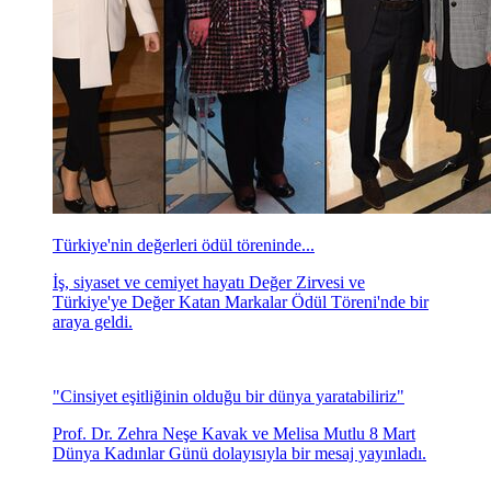
Türkiye'nin değerleri ödül töreninde...
İş, siyaset ve cemiyet hayatı Değer Zirvesi ve
Türkiye'ye Değer Katan Markalar Ödül Töreni'nde bir
araya geldi.
"Cinsiyet eşitliğinin olduğu bir dünya yaratabiliriz"
Prof. Dr. Zehra Neşe Kavak ve Melisa Mutlu 8 Mart
Dünya Kadınlar Günü dolayısıyla bir mesaj yayınladı.