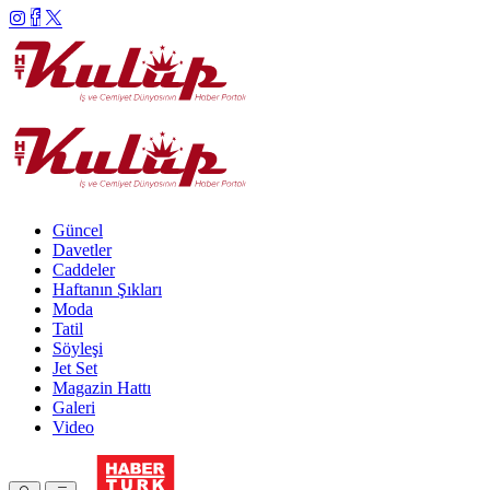
Güncel
Davetler
Caddeler
Haftanın Şıkları
Moda
Tatil
Söyleşi
Jet Set
Magazin Hattı
Galeri
Video