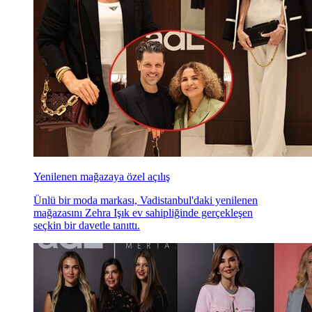
Yenilenen mağazaya özel açılış
Ünlü bir moda markası, Vadistanbul'daki yenilenen
mağazasını Zehra Işık ev sahipliğinde gerçekleşen
seçkin bir davetle tanıttı.