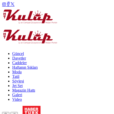
Güncel
Davetler
Caddeler
Haftanın Şıkları
Moda
Tatil
Söyleşi
Jet Set
Magazin Hattı
Galeri
Video