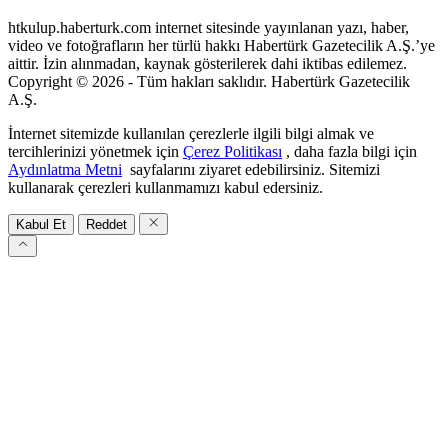
htkulup.haberturk.com internet sitesinde yayınlanan yazı, haber,
video ve fotoğrafların her türlü hakkı Habertürk Gazetecilik A.Ş.’ye
aittir. İzin alınmadan, kaynak gösterilerek dahi iktibas edilemez.
Copyright © 2026 - Tüm hakları saklıdır. Habertürk Gazetecilik
A.Ş.
İnternet sitemizde kullanılan çerezlerle ilgili bilgi almak ve
tercihlerinizi yönetmek için
Çerez Politikası
, daha fazla bilgi için
Aydınlatma Metni
sayfalarını ziyaret edebilirsiniz. Sitemizi
kullanarak çerezleri kullanmamızı kabul edersiniz.
Kabul Et
Reddet