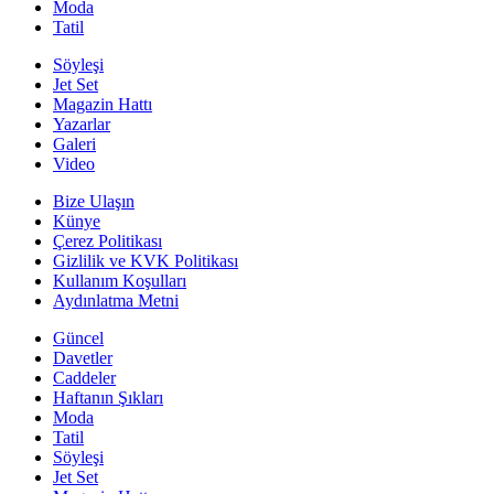
Moda
Tatil
Söyleşi
Jet Set
Magazin Hattı
Yazarlar
Galeri
Video
Bize Ulaşın
Künye
Çerez Politikası
Gizlilik ve KVK Politikası
Kullanım Koşulları
Aydınlatma Metni
Güncel
Davetler
Caddeler
Haftanın Şıkları
Moda
Tatil
Söyleşi
Jet Set