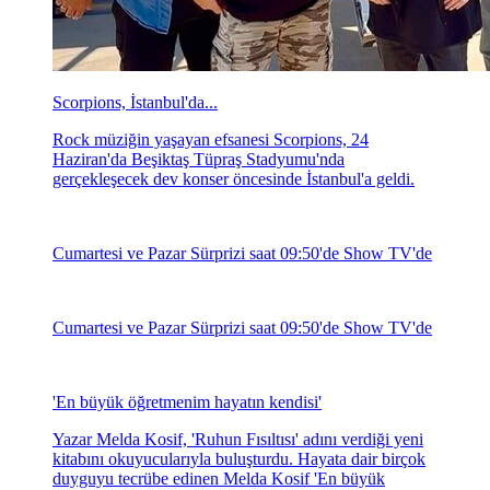
Scorpions, İstanbul'da...
Rock müziğin yaşayan efsanesi Scorpions, 24
Haziran'da Beşiktaş Tüpraş Stadyumu'nda
gerçekleşecek dev konser öncesinde İstanbul'a geldi.
Cumartesi ve Pazar Sürprizi saat 09:50'de Show TV'de
Cumartesi ve Pazar Sürprizi saat 09:50'de Show TV'de
'En büyük öğretmenim hayatın kendisi'
Yazar Melda Kosif, 'Ruhun Fısıltısı' adını verdiği yeni
kitabını okuyucularıyla buluşturdu. Hayata dair birçok
duyguyu tecrübe edinen Melda Kosif 'En büyük