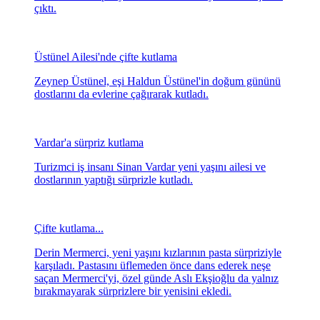
çıktı.
Üstünel Ailesi'nde çifte kutlama
Zeynep Üstünel, eşi Haldun Üstünel'in doğum gününü
dostlarını da evlerine çağırarak kutladı.
Vardar'a sürpriz kutlama
Turizmci iş insanı Sinan Vardar yeni yaşını ailesi ve
dostlarının yaptığı sürprizle kutladı.
Çifte kutlama...
Derin Mermerci, yeni yaşını kızlarının pasta sürpriziyle
karşıladı. Pastasını üflemeden önce dans ederek neşe
saçan Mermerci'yi, özel günde Aslı Ekşioğlu da yalnız
bırakmayarak sürprizlere bir yenisini ekledi.