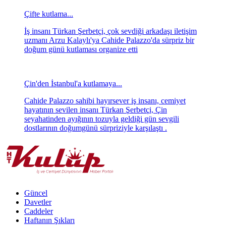
Çifte kutlama...
İş insanı Türkan Şerbetçi, çok sevdiği arkadaşı iletişim
uzmanı Arzu Kalaylı'ya Cahide Palazzo'da sürpriz bir
doğum günü kutlaması organize etti
Çin'den İstanbul'a kutlamaya...
Cahide Palazzo sahibi hayırsever iş insanı, cemiyet
hayatının sevilen insanı Türkan Şerbetçi, Çin
seyahatinden ayığının tozuyla geldiği gün sevgili
dostlarının doğumgünü sürpriziyle karşılaştı .
Güncel
Davetler
Caddeler
Haftanın Şıkları