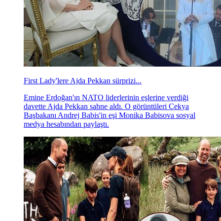
First Lady'lere Ajda Pekkan sürprizi...
Emine Erdoğan'ın NATO liderlerinin eşlerine verdiği
davette Ajda Pekkan sahne aldı. O görüntüleri Çekya
Başbakanı Andrej Babis'in eşi Monika Babisova sosyal
medya hesabından paylaştı.