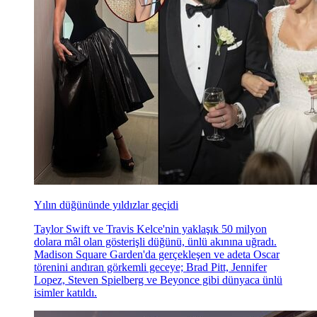
Yılın düğününde yıldızlar geçidi
Taylor Swift ve Travis Kelce'nin yaklaşık 50 milyon
dolara mâl olan gösterişli düğünü, ünlü akınına uğradı.
Madison Square Garden'da gerçekleşen ve adeta Oscar
törenini andıran görkemli geceye; Brad Pitt, Jennifer
Lopez, Steven Spielberg ve Beyonce gibi dünyaca ünlü
isimler katıldı.