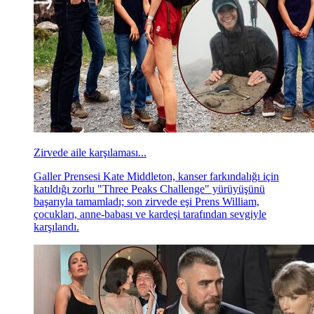
Zirvede aile karşılaması...
Galler Prensesi Kate Middleton, kanser farkındalığı için
katıldığı zorlu "Three Peaks Challenge" yürüyüşünü
başarıyla tamamladı; son zirvede eşi Prens William,
çocukları, anne-babası ve kardeşi tarafından sevgiyle
karşılandı.