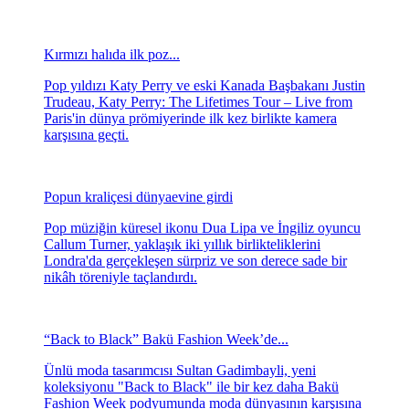
Kırmızı halıda ilk poz...
Pop yıldızı Katy Perry ve eski Kanada Başbakanı Justin
Trudeau, Katy Perry: The Lifetimes Tour – Live from
Paris'in dünya prömiyerinde ilk kez birlikte kamera
karşısına geçti.
Popun kraliçesi dünyaevine girdi
Pop müziğin küresel ikonu Dua Lipa ve İngiliz oyuncu
Callum Turner, yaklaşık iki yıllık birlikteliklerini
Londra'da gerçekleşen sürpriz ve son derece sade bir
nikâh töreniyle taçlandırdı.
“Back to Black” Bakü Fashion Week’de...
Ünlü moda tasarımcısı Sultan Gadimbayli, yeni
koleksiyonu "Back to Black" ile bir kez daha Bakü
Fashion Week podyumunda moda dünyasının karşısına