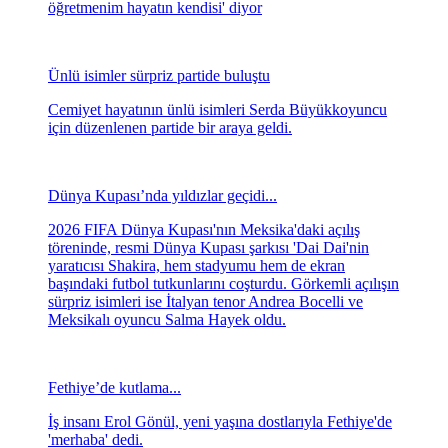
öğretmenim hayatın kendisi' diyor
Ünlü isimler sürpriz partide buluştu
Cemiyet hayatının ünlü isimleri Serda Büyükkoyuncu
için düzenlenen partide bir araya geldi.
Dünya Kupası’nda yıldızlar geçidi...
2026 FIFA Dünya Kupası'nın Meksika'daki açılış
töreninde, resmi Dünya Kupası şarkısı 'Dai Dai'nin
yaratıcısı Shakira, hem stadyumu hem de ekran
başındaki futbol tutkunlarını coşturdu. Görkemli açılışın
sürpriz isimleri ise İtalyan tenor Andrea Bocelli ve
Meksikalı oyuncu Salma Hayek oldu.
Fethiye’de kutlama...
İş insanı Erol Gönül, yeni yaşına dostlarıyla Fethiye'de
'merhaba' dedi.