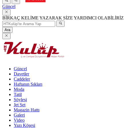
Güncel
BİRKAÇ KELİME YAZARAK SİZE YARDIMCI OLABİLİRİZ
Ara
Güncel
Davetler
Caddeler
Haftanın Şıkları
Moda
Tatil
Söyleşi
Jet Set
Magazin Hattı
Galeri
Video
Yazı Köşesi