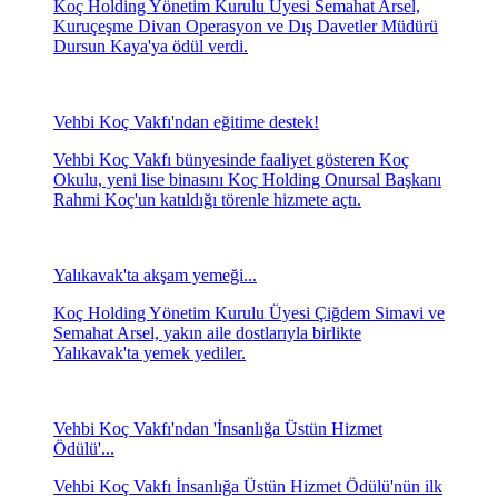
Koç Holding Yönetim Kurulu Üyesi Semahat Arsel,
Kuruçeşme Divan Operasyon ve Dış Davetler Müdürü
Dursun Kaya'ya ödül verdi.
Vehbi Koç Vakfı'ndan eğitime destek!
Vehbi Koç Vakfı bünyesinde faaliyet gösteren Koç
Okulu, yeni lise binasını Koç Holding Onursal Başkanı
Rahmi Koç'un katıldığı törenle hizmete açtı.
Yalıkavak'ta akşam yemeği...
Koç Holding Yönetim Kurulu Üyesi Çiğdem Simavi ve
Semahat Arsel, yakın aile dostlarıyla birlikte
Yalıkavak'ta yemek yediler.
Vehbi Koç Vakfı'ndan 'İnsanlığa Üstün Hizmet
Ödülü'...
Vehbi Koç Vakfı İnsanlığa Üstün Hizmet Ödülü'nün ilk