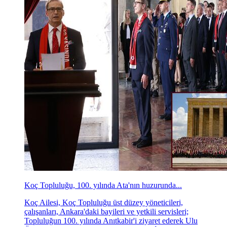
Koç Topluluğu, 100. yılında Ata'nın huzurunda...
Koç Ailesi, Koç Topluluğu üst düzey yöneticileri,
çalışanları, Ankara'daki bayileri ve yetkili servisleri;
Topluluğun 100. yılında Anıtkabir'i ziyaret ederek Ulu