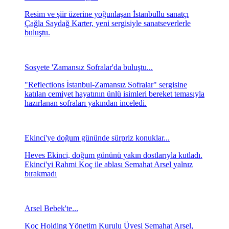
Resim ve şiir üzerine yoğunlaşan İstanbullu sanatçı
Çağla Saydağ Karter, yeni sergisiyle sanatseverlerle
buluştu.
Sosyete 'Zamansız Sofralar'da buluştu...
"Reflections İstanbul-Zamansız Sofralar" sergisine
katılan cemiyet hayatının ünlü isimleri bereket temasıyla
hazırlanan sofraları yakından inceledi.
Ekinci'ye doğum gününde sürpriz konuklar...
Heves Ekinci, doğum gününü yakın dostlarıyla kutladı.
Ekinci'yi Rahmi Koç ile ablası Semahat Arsel yalnız
bırakmadı
Arsel Bebek'te...
Koç Holding Yönetim Kurulu Üyesi Semahat Arsel,