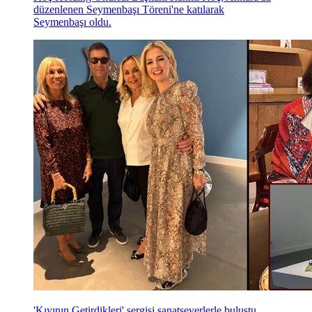
düzenlenen Seymenbaşı Töreni'ne katılarak
Seymenbaşı oldu.
'Kıyının Getirdikleri' sergisi sanatseverlerle buluştu