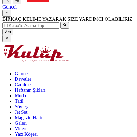
Güncel
BİRKAÇ KELİME YAZARAK SİZE YARDIMCI OLABİLİRİZ
Ara
Güncel
Davetler
Caddeler
Haftanın Şıkları
Moda
Tatil
Söyleşi
Jet Set
Magazin Hattı
Galeri
Video
Yazı Köşesi