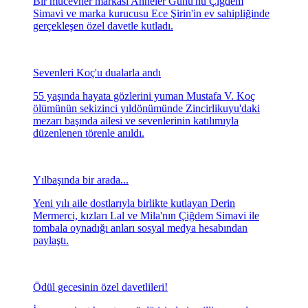
Bir mücevher markası Anneler Günü'nü Çiğdem
Simavi ve marka kurucusu Ece Şirin'in ev sahipliğinde
gerçekleşen özel davetle kutladı.
Sevenleri Koç'u dualarla andı
55 yaşında hayata gözlerini yuman Mustafa V. Koç
ölümünün sekizinci yıldönümünde Zincirlikuyu'daki
mezarı başında ailesi ve sevenlerinin katılımıyla
düzenlenen törenle anıldı.
Yılbaşında bir arada...
Yeni yılı aile dostlarıyla birlikte kutlayan Derin
Mermerci, kızları Lal ve Mila'nın Çiğdem Simavi ile
tombala oynadığı anları sosyal medya hesabından
paylaştı.
Ödül gecesinin özel davetlileri!