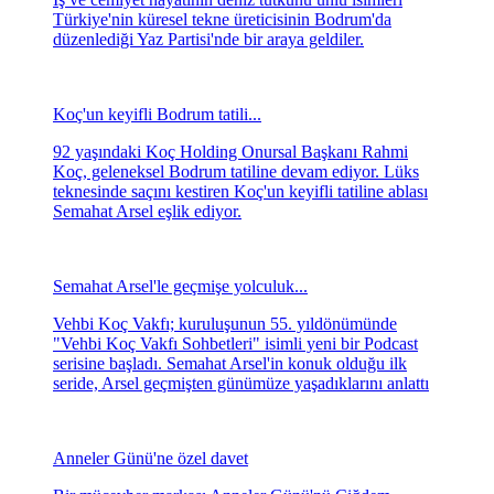
Türkiye'nin küresel tekne üreticisinin Bodrum'da
düzenlediği Yaz Partisi'nde bir araya geldiler.
Koç'un keyifli Bodrum tatili...
92 yaşındaki Koç Holding Onursal Başkanı Rahmi
Koç, geleneksel Bodrum tatiline devam ediyor. Lüks
teknesinde saçını kestiren Koç'un keyifli tatiline ablası
Semahat Arsel eşlik ediyor.
Semahat Arsel'le geçmişe yolculuk...
Vehbi Koç Vakfı; kuruluşunun 55. yıldönümünde
"Vehbi Koç Vakfı Sohbetleri" isimli yeni bir Podcast
serisine başladı. Semahat Arsel'in konuk olduğu ilk
seride, Arsel geçmişten günümüze yaşadıklarını anlattı
Anneler Günü'ne özel davet