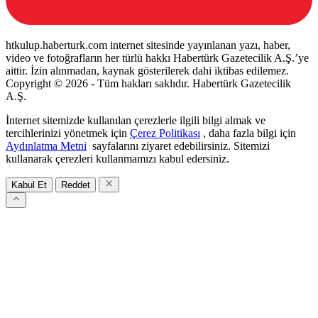
htkulup.haberturk.com internet sitesinde yayınlanan yazı, haber,
video ve fotoğrafların her türlü hakkı Habertürk Gazetecilik A.Ş.’ye
aittir. İzin alınmadan, kaynak gösterilerek dahi iktibas edilemez.
Copyright © 2026 - Tüm hakları saklıdır. Habertürk Gazetecilik
A.Ş.
İnternet sitemizde kullanılan çerezlerle ilgili bilgi almak ve
tercihlerinizi yönetmek için
Çerez Politikası
, daha fazla bilgi için
Aydınlatma Metni
sayfalarını ziyaret edebilirsiniz. Sitemizi
kullanarak çerezleri kullanmamızı kabul edersiniz.
Kabul Et
Reddet