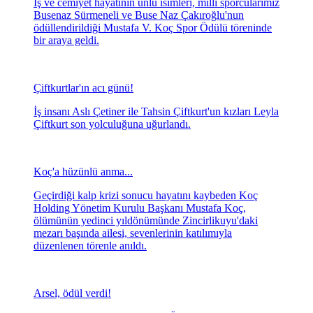
İş ve cemiyet hayatının ünlü isimleri, milli sporcularımız
Busenaz Sürmeneli ve Buse Naz Çakıroğlu'nun
ödüllendirildiği Mustafa V. Koç Spor Ödülü töreninde
bir araya geldi.
Çiftkurtlar'ın acı günü!
İş insanı Aslı Çetiner ile Tahsin Çiftkurt'un kızları Leyla
Çiftkurt son yolculuğuna uğurlandı.
Koç'a hüzünlü anma...
Geçirdiği kalp krizi sonucu hayatını kaybeden Koç
Holding Yönetim Kurulu Başkanı Mustafa Koç,
ölümünün yedinci yıldönümünde Zincirlikuyu'daki
mezarı başında ailesi, sevenlerinin katılımıyla
düzenlenen törenle anıldı.
Arsel, ödül verdi!