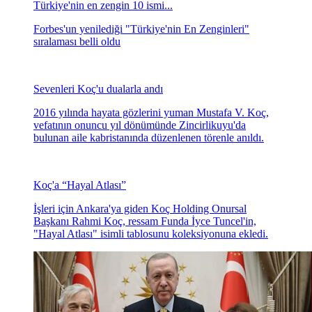
Türkiye'nin en zengin 10 ismi...
Forbes'un yenilediği "Türkiye'nin En Zenginleri"
sıralaması belli oldu
Sevenleri Koç'u dualarla andı
2016 yılında hayata gözlerini yuman Mustafa V. Koç,
vefatının onuncu yıl dönümünde Zincirlikuyu'da
bulunan aile kabristanında düzenlenen törenle anıldı.
Koç'a “Hayal Atlası”
İşleri için Ankara'ya giden Koç Holding Onursal
Başkanı Rahmi Koç, ressam Funda İyce Tuncel'in,
"Hayal Atlası" isimli tablosunu koleksiyonuna ekledi.