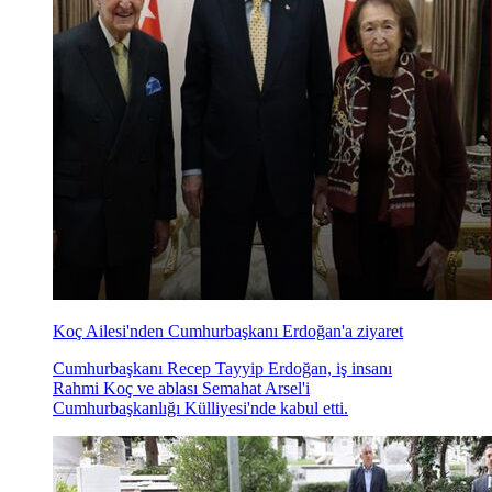
Koç Ailesi'nden Cumhurbaşkanı Erdoğan'a ziyaret
Cumhurbaşkanı Recep Tayyip Erdoğan, iş insanı
Rahmi Koç ve ablası Semahat Arsel'i
Cumhurbaşkanlığı Külliyesi'nde kabul etti.