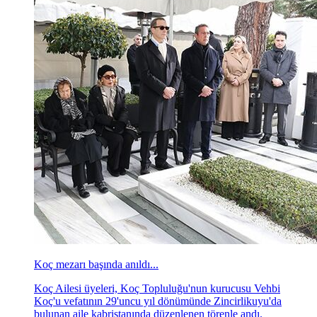
Koç mezarı başında anıldı...
Koç Ailesi üyeleri, Koç Topluluğu'nun kurucusu Vehbi
Koç'u vefatının 29'uncu yıl dönümünde Zincirlikuyu'da
bulunan aile kabristanında düzenlenen törenle andı.