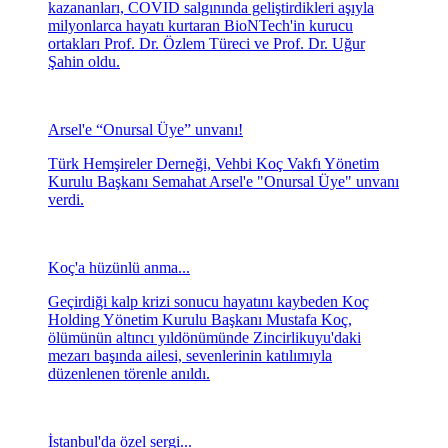
kazananları, COVID salgınında geliştirdikleri aşıyla
milyonlarca hayatı kurtaran BioNTech'in kurucu
ortakları Prof. Dr. Özlem Türeci ve Prof. Dr. Uğur
Şahin oldu.
Arsel'e “Onursal Üye” unvanı!
Türk Hemşireler Derneği, Vehbi Koç Vakfı Yönetim
Kurulu Başkanı Semahat Arsel'e "Onursal Üye" unvanı
verdi.
Koç'a hüzünlü anma...
Geçirdiği kalp krizi sonucu hayatını kaybeden Koç
Holding Yönetim Kurulu Başkanı Mustafa Koç,
ölümünün altıncı yıldönümünde Zincirlikuyu'daki
mezarı başında ailesi, sevenlerinin katılımıyla
düzenlenen törenle anıldı.
İstanbul'da özel sergi...