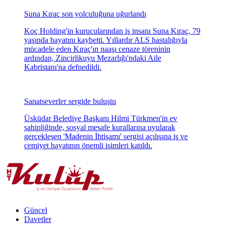
Suna Kıraç son yolculuğuna uğurlandı
Koç Holding'in kurucularından iş insanı Suna Kıraç, 79
yaşında hayatını kaybetti. Yıllardır ALS hastalığıyla
mücadele eden Kıraç'ın naaşı cenaze töreninin
ardından, Zincirlikuyu Mezarlığı'ndaki Aile
Kabristanı'na defnedildi.
Sanatseverler sergide buluştu
Üsküdar Belediye Başkanı Hilmi Türkmen'in ev
sahipliğinde, sosyal mesafe kurallarına uyularak
gerçekleşen 'Madenin İhtişamı' sergisi açılışına iş ve
cemiyet hayatının önemli isimleri katıldı.
Güncel
Davetler