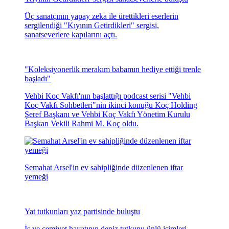
Üç sanatçının yapay zeka ile ürettikleri eserlerin
sergilendiği "Kıyının Getirdikleri" sergisi,
sanatseverlere kapılarını açtı.
"Koleksiyonerlik merakım babamın hediye ettiği trenle
başladı"
Vehbi Koç Vakfı'nın başlattığı podcast serisi "Vehbi
Koç Vakfı Sohbetleri"nin ikinci konuğu Koç Holding
Şeref Başkanı ve Vehbi Koç Vakfı Yönetim Kurulu
Başkan Vekili Rahmi M. Koç oldu.
Semahat Arsel'in ev sahipliğinde düzenlenen iftar
yemeği
Yat tutkunları yaz partisinde buluştu
İş ve cemiyet hayatının deniz tutkunu ünlü isimleri