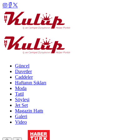
Güncel
Davetler
Caddeler
Haftanın Şıkları
Moda
Tatil
Söyleşi
Jet Set
Magazin Hattı
Galeri
Video