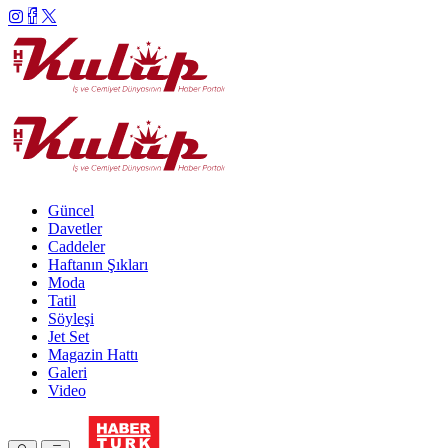
Güncel
Davetler
Caddeler
Haftanın Şıkları
Moda
Tatil
Söyleşi
Jet Set
Magazin Hattı
Galeri
Video