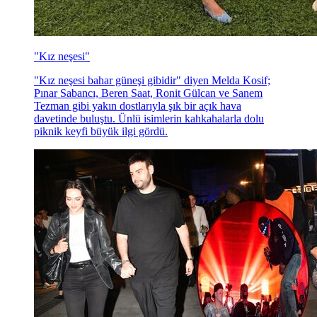
"Kız neşesi"
"Kız neşesi bahar güneşi gibidir" diyen Melda Kosif;
Pınar Sabancı, Beren Saat, Ronit Gülcan ve Sanem
Tezman gibi yakın dostlarıyla şık bir açık hava
davetinde buluştu. Ünlü isimlerin kahkahalarla dolu
piknik keyfi büyük ilgi gördü.