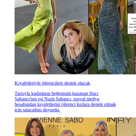
Kıyafetleriyle öğrencilere destek olacak
Tarzıyla kadınların beğenisini kazanan Hacı
Sabancı'nın eşi Nazlı Sabancı, sosyal medya
hesabından kıyafetlerini öğrenci kızlara destek olmak
için satacağını duyurdu.