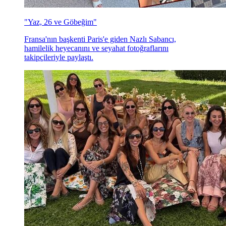
"Yaz, 26 ve Göbeğim"
Fransa'nın başkenti Paris'e giden Nazlı Sabancı,
hamilelik heyecanını ve seyahat fotoğraflarını
takipçileriyle paylaştı.