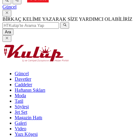
Güncel
BİRKAÇ KELİME YAZARAK SİZE YARDIMCI OLABİLİRİZ
Ara
Güncel
Davetler
Caddeler
Haftanın Şıkları
Moda
Tatil
Söyleşi
Jet Set
Magazin Hattı
Galeri
Video
Yazı Köşesi