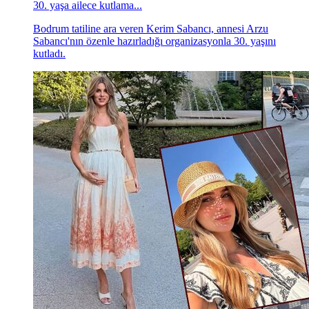
30. yaşa ailece kutlama...
Bodrum tatiline ara veren Kerim Sabancı, annesi Arzu
Sabancı'nın özenle hazırladığı organizasyonla 30. yaşını
kutladı.