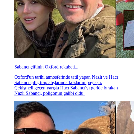
Sabancı çiftinin Oxford rekabeti...
Oxford'un tarihi atmosferinde tatil yapan Nazlı ve Hacı
Sabancı çifti, trap atışlarında kozlarını paylaştı.
Çekişmeli geçen yarışta Hacı Sabancı'yı geride bırakan
Nazlı Sabancı, poligonun galibi oldu.