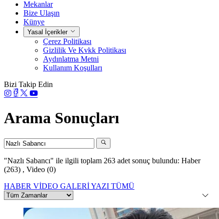
Mekanlar
Bize Ulaşın
Künye
Yasal İçerikler
Çerez Politikası
Gizlilik Ve Kvkk Politikası
Aydınlatma Metni
Kullanım Koşulları
Bizi Takip Edin
Arama Sonuçları
"Nazlı Sabancı"
ile ilgili toplam 263 adet sonuç bulundu:
Haber
(263)
,
Video (0)
HABER
VİDEO
GALERİ
YAZI
TÜMÜ