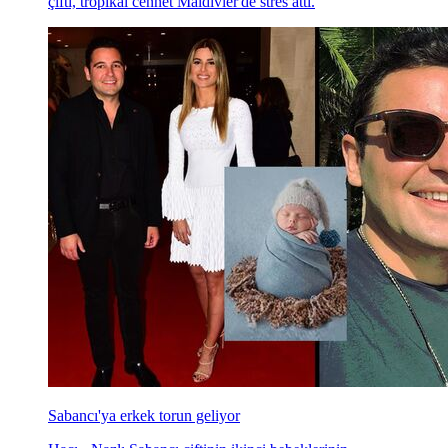
çifti, tropikal cennet Maldivler'de stres attı.
Sabancı'ya erkek torun geliyor