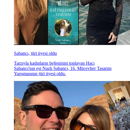
Sabancı, jüri üyesi oldu
Tarzıyla kadınların beğenisini toplayan Hacı
Sabancı'nın eşi Nazlı Sabancı, 16. Mücevher Tasarım
Yarışmasının jüri üyesi oldu.