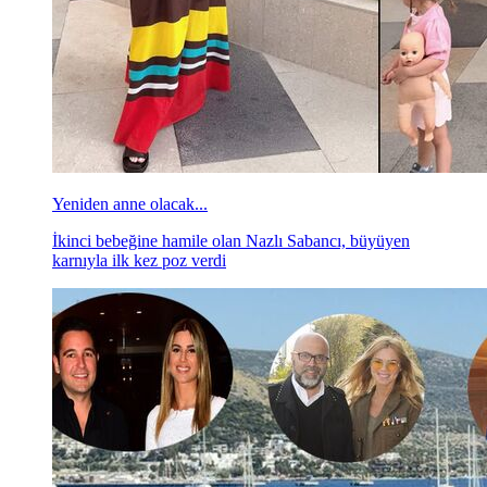
Yeniden anne olacak...
İkinci bebeğine hamile olan Nazlı Sabancı, büyüyen
karnıyla ilk kez poz verdi