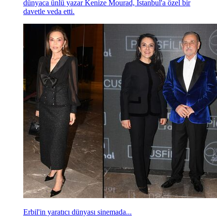
dünyaca ünlü yazar Kenize Mourad, İstanbul'a özel bir
davetle veda etti.
Erbil'in yaratıcı dünyası sinemada...