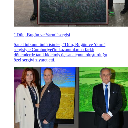
‘’Dün, Bugün ve Yarın’’ sergisi
Sanat tutkunu ünlü isimler, "Dün, Bugün ve Yarın"
sergisiyle Cumhuriyet'in kazanımlarına farklı
dönemlerde tanıklık etmiş üç sanatçının oluşturduğu
özel sergiyi ziyaret etti.