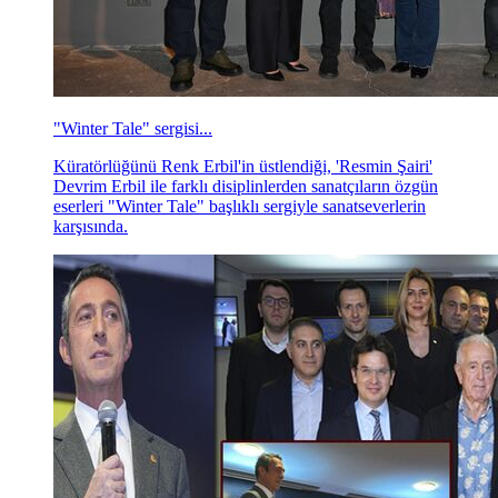
"Winter Tale" sergisi...
Küratörlüğünü Renk Erbil'in üstlendiği, 'Resmin Şairi'
Devrim Erbil ile farklı disiplinlerden sanatçıların özgün
eserleri "Winter Tale" başlıklı sergiyle sanatseverlerin
karşısında.