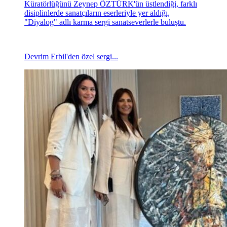
Küratörlüğünü Zeynep ÖZTÜRK'ün üstlendiği, farklı
disiplinlerde sanatçıların eserleriyle yer aldığı,
"Diyalog" adlı karma sergi sanatseverlerle buluştu.
Devrim Erbil'den özel sergi...