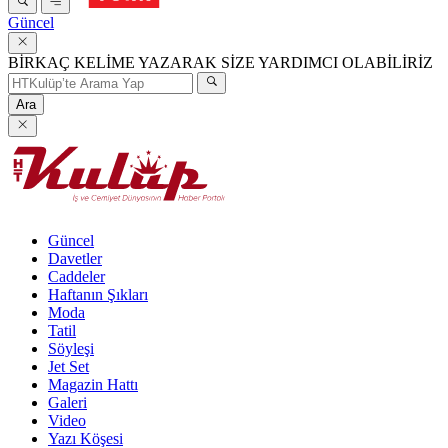
Güncel
BİRKAÇ KELİME YAZARAK SİZE YARDIMCI OLABİLİRİZ
Ara
Güncel
Davetler
Caddeler
Haftanın Şıkları
Moda
Tatil
Söyleşi
Jet Set
Magazin Hattı
Galeri
Video
Yazı Köşesi