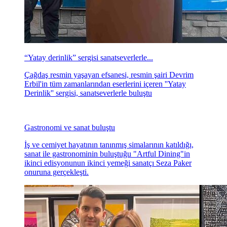
“Yatay derinlik” sergisi sanatseverlerle...
Çağdaş resmin yaşayan efsanesi, resmin şairi Devrim
Erbil'in tüm zamanlarından eserlerini içeren ''Yatay
Derinlik'' sergisi, sanatseverlerle buluştu
Gastronomi ve sanat buluştu
İş ve cemiyet hayatının tanınmış simalarının katıldığı,
sanat ile gastronominin buluştuğu "Artful Dining"in
ikinci edisyonunun ikinci yemeği sanatçı Seza Paker
onuruna gerçekleşti.