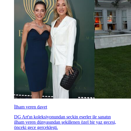
İlham veren davet
DG Art'ın koleksiyonundan seçkin eserler ile sanatın
ilham veren dünyasından şekillenen özel bir yaz gecesi,
önceki gece gerçekleşti.