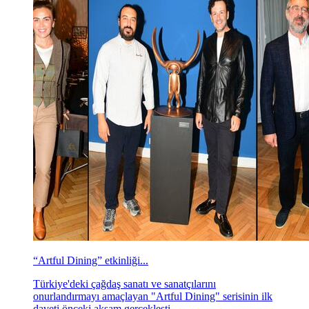
“Artful Dining” etkinliği...
Türkiye'deki çağdaş sanatı ve sanatçılarını
onurlandırmayı amaçlayan "Artful Dining" serisinin ilk
daveti önceki akşam gerçekleşti.