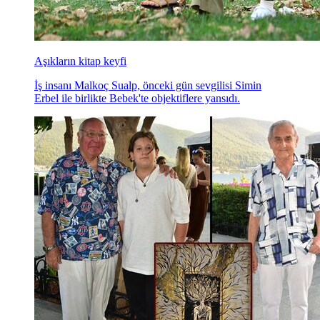
Aşıkların kitap keyfi
İş insanı Malkoç Sualp, önceki gün sevgilisi Simin
Erbel ile birlikte Bebek'te objektiflere yansıdı.