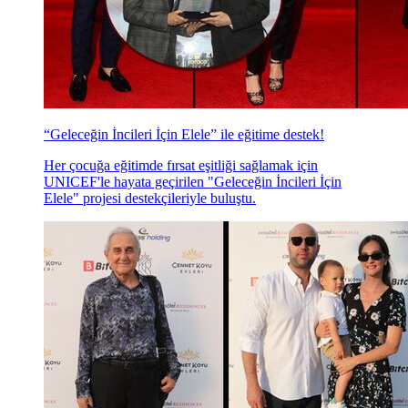
“Geleceğin İncileri İçin Elele” ile eğitime destek!
Her çocuğa eğitimde fırsat eşitliği sağlamak için
UNICEF'le hayata geçirilen "Geleceğin İncileri İçin
Elele" projesi destekçileriyle buluştu.