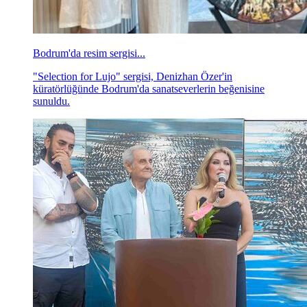
Bodrum'da resim sergisi...
"Selection for Lujo" sergisi, Denizhan Özer'in
küratörlüğünde Bodrum'da sanatseverlerin beğenisine
sunuldu.