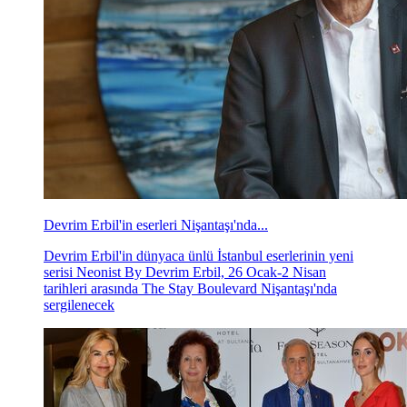
Devrim Erbil'in eserleri Nişantaşı'nda...
Devrim Erbil'in dünyaca ünlü İstanbul eserlerinin yeni
serisi Neonist By Devrim Erbil, 26 Ocak-2 Nisan
tarihleri arasında The Stay Boulevard Nişantaşı'nda
sergilenecek