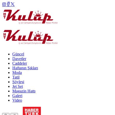
Güncel
Davetler
Caddeler
Haftanın Şıkları
Moda
Tatil
Söyleşi
Jet Set
Magazin Hattı
Galeri
Video