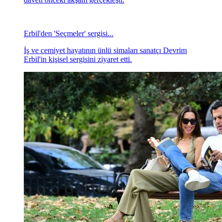
Erbil'den 'Seçmeler' sergisi...
İş ve cemiyet hayatının ünlü simaları sanatçı Devrim
Erbil'in kişisel sergisini ziyaret etti.