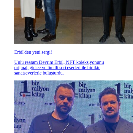
Erbil'den yeni sergi!
Ünlü ressam Devrim Erbil, NFT koleksiyonunu
orijinal, giclee ve limitli seri eserleri ile birlikte
sanatseverlerle buluşturdu.