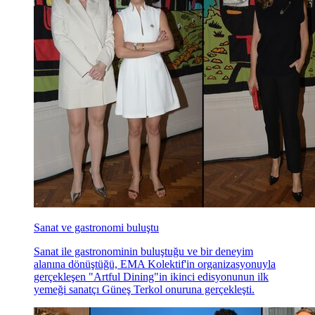
Sanat ve gastronomi buluştu
Sanat ile gastronominin buluştuğu ve bir deneyim
alanına dönüştüğü, EMA Kolektif'in organizasyonuyla
gerçekleşen "Artful Dining"in ikinci edisyonunun ilk
yemeği sanatçı Güneş Terkol onuruna gerçekleşti.