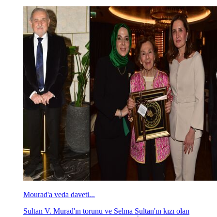
Mourad'a veda daveti...
Sultan V. Murad'ın torunu ve Selma Sultan'ın kızı olan