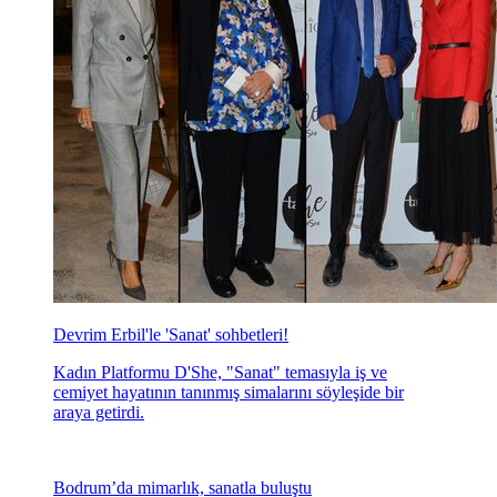
Devrim Erbil'le 'Sanat' sohbetleri!
Kadın Platformu D'She, "Sanat" temasıyla iş ve
cemiyet hayatının tanınmış simalarını söyleşide bir
araya getirdi.
Bodrum’da mimarlık, sanatla buluştu