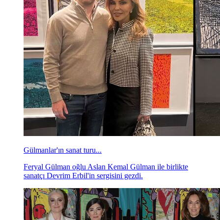
Gülmanlar'ın sanat turu...
Feryal Gülman oğlu Aslan Kemal Gülman ile birlikte
sanatçı Devrim Erbil'in sergisini gezdi.