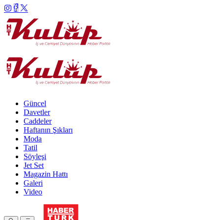
Güncel
Davetler
Caddeler
Haftanın Şıkları
Moda
Tatil
Söyleşi
Jet Set
Magazin Hattı
Galeri
Video