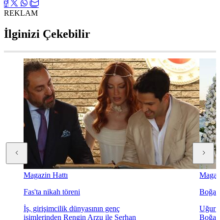
REKLAM
İlginizi Çekebilir
Magazin Hattı
Magazi
Fas'ta nikah töreni
Boğaz'
İş, girişimcilik dünyasının genç
Uğur K
isimlerinden Rengin Arzu ile Serhan
Boğaz'