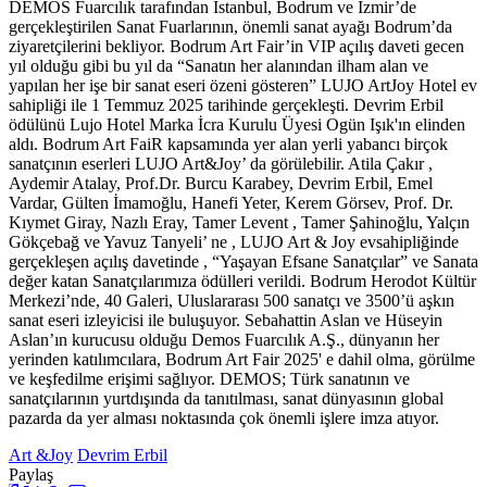
DEMOS Fuarcılık tarafından İstanbul, Bodrum ve İzmir’de
gerçekleştirilen Sanat Fuarlarının, önemli sanat ayağı Bodrum’da
ziyaretçilerini bekliyor. Bodrum Art Fair’in VIP açılış daveti gecen
yıl olduğu gibi bu yıl da “Sanatın her alanından ilham alan ve
yapılan her işe bir sanat eseri özeni gösteren” LUJO ArtJoy Hotel ev
sahipliği ile 1 Temmuz 2025 tarihinde gerçekleşti. Devrim Erbil
ödülünü Lujo Hotel Marka İcra Kurulu Üyesi Ogün Işık'ın elinden
aldı. Bodrum Art FaiR kapsamında yer alan yerli yabancı birçok
sanatçının eserleri LUJO Art&Joy’ da görülebilir. Atila Çakır ,
Aydemir Atalay, Prof.Dr. Burcu Karabey, Devrim Erbil, Emel
Vardar, Gülten İmamoğlu, Hanefi Yeter, Kerem Görsev, Prof. Dr.
Kıymet Giray, Nazlı Eray, Tamer Levent , Tamer Şahinoğlu, Yalçın
Gökçebağ ve Yavuz Tanyeli’ ne , LUJO Art & Joy evsahipliğinde
gerçekleşen açılış davetinde , “Yaşayan Efsane Sanatçılar” ve Sanata
değer katan Sanatçılarımıza ödülleri verildi. Bodrum Herodot Kültür
Merkezi’nde, 40 Galeri, Uluslararası 500 sanatçı ve 3500’ü aşkın
sanat eseri izleyicisi ile buluşuyor. Sebahattin Aslan ve Hüseyin
Aslan’ın kurucusu olduğu Demos Fuarcılık A.Ş., dünyanın her
yerinden katılımcılara, Bodrum Art Fair 2025' e dahil olma, görülme
ve keşfedilme erişimi sağlıyor. DEMOS; Türk sanatının ve
sanatçılarının yurtdışında da tanıtılması, sanat dünyasının global
pazarda da yer alması noktasında çok önemli işlere imza atıyor.
Art &Joy
Devrim Erbil
Paylaş