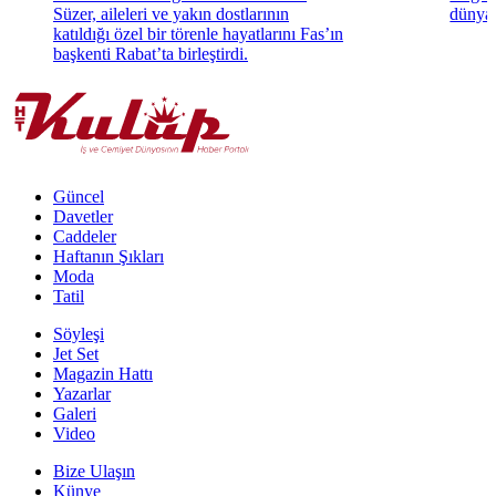
Süzer, aileleri ve yakın dostlarının
dünyae
katıldığı özel bir törenle hayatlarını Fas’ın
başkenti Rabat’ta birleştirdi.
Güncel
Davetler
Caddeler
Haftanın Şıkları
Moda
Tatil
Söyleşi
Jet Set
Magazin Hattı
Yazarlar
Galeri
Video
Bize Ulaşın
Künye