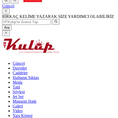
Güncel
BİRKAÇ KELİME YAZARAK SİZE YARDIMCI OLABİLİRİZ
Ara
Güncel
Davetler
Caddeler
Haftanın Şıkları
Moda
Tatil
Söyleşi
Jet Set
Magazin Hattı
Galeri
Video
Yazı Köşesi