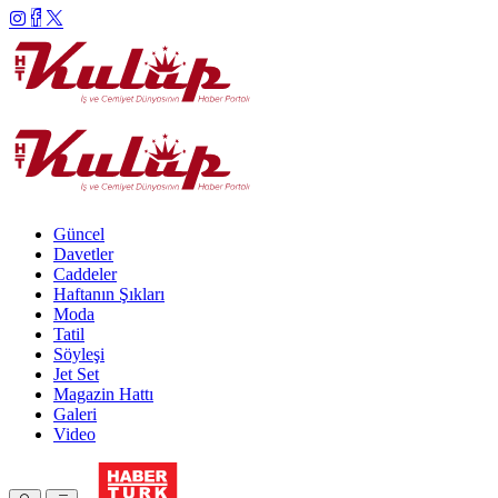
Güncel
Davetler
Caddeler
Haftanın Şıkları
Moda
Tatil
Söyleşi
Jet Set
Magazin Hattı
Galeri
Video