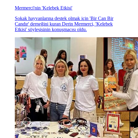
Mermerci'nin 'Kelebek Etkisi'
Sokak hayvanlarına destek olmak için 'Bir Can Bir
Candır' derneğini kuran Derin Mermerci, 'Kelebek
Etkisi' söyleşisinin konuşmacısı oldu.