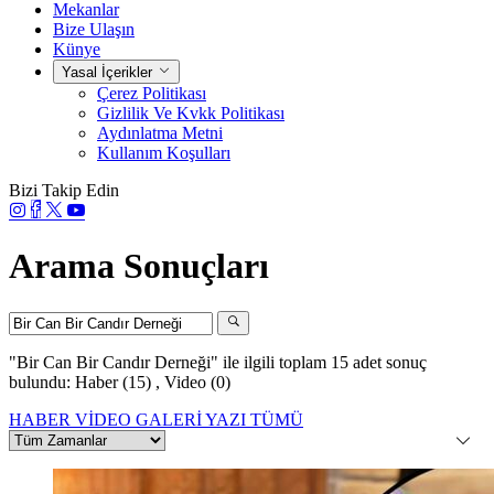
Mekanlar
Bize Ulaşın
Künye
Yasal İçerikler
Çerez Politikası
Gizlilik Ve Kvkk Politikası
Aydınlatma Metni
Kullanım Koşulları
Bizi Takip Edin
Arama Sonuçları
"Bir Can Bir Candır Derneği"
ile ilgili toplam 15 adet sonuç
bulundu:
Haber (15)
,
Video (0)
HABER
VİDEO
GALERİ
YAZI
TÜMÜ