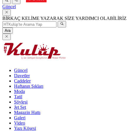
Güncel
BİRKAÇ KELİME YAZARAK SİZE YARDIMCI OLABİLİRİZ
Ara
Güncel
Davetler
Caddeler
Haftanın Şıkları
Moda
Tatil
Söyleşi
Jet Set
Magazin Hattı
Galeri
Video
Yazı Köşesi