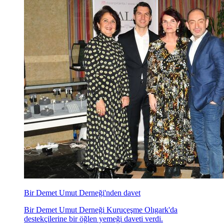
Bir Demet Umut Derneği'nden davet
Bir Demet Umut Derneği Kuruçeşme Olıgark'da
destekçilerine bir öğlen yemeği daveti verdi.