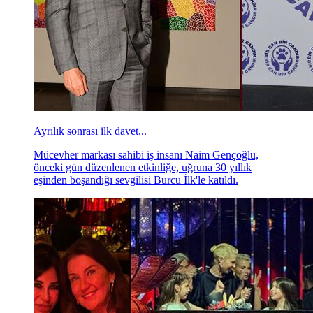
Ayrılık sonrası ilk davet...
Mücevher markası sahibi iş insanı Naim Gençoğlu,
önceki gün düzenlenen etkinliğe, uğruna 30 yıllık
eşinden boşandığı sevgilisi Burcu İlk'le katıldı.