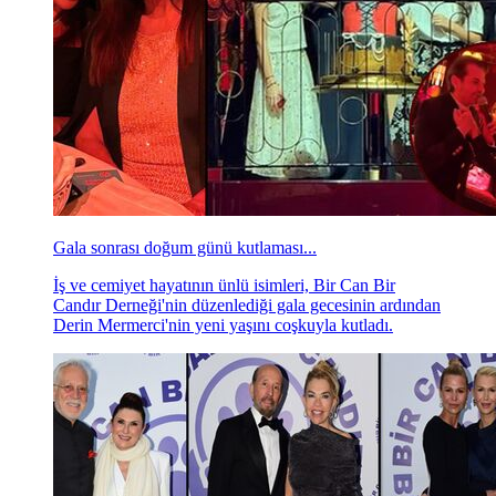
Gala sonrası doğum günü kutlaması...
İş ve cemiyet hayatının ünlü isimleri, Bir Can Bir
Candır Derneği'nin düzenlediği gala gecesinin ardından
Derin Mermerci'nin yeni yaşını coşkuyla kutladı.