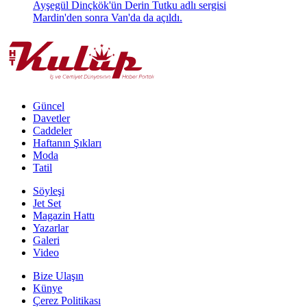
Ayşegül Dinçkök'ün Derin Tutku adlı sergisi
Mardin'den sonra Van'da da açıldı.
Güncel
Davetler
Caddeler
Haftanın Şıkları
Moda
Tatil
Söyleşi
Jet Set
Magazin Hattı
Yazarlar
Galeri
Video
Bize Ulaşın
Künye
Çerez Politikası