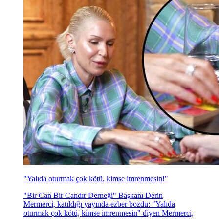
"Yalıda oturmak çok kötü, kimse imrenmesin!"
"Bir Can Bir Candır Derneği" Başkanı Derin
Mermerci, katıldığı yayında ezber bozdu: "Yalıda
oturmak çok kötü, kimse imrenmesin" diyen Mermerci,