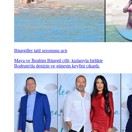
Bitargiller tatil sezonunu açtı
Maya ve İbrahim Bitargil çifti, kızlarıyla birlikte
Bodrum'da denizin ve güneşin keyfini çıkardı.