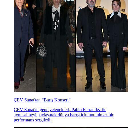
ÇEV Sanat'tan “Barış Konseri”
ÇEV Sanat'ın genç yetenekleri, Pablo Ferrandez ile
aynı sahneyi paylaşarak dünya barışı için unutulmaz bir
performans sergiledi.