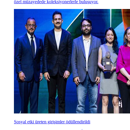
özel müzayedede koleksiyonerlerle buluşuyor.
Sosyal etki üreten girişimler ödüllendirildi