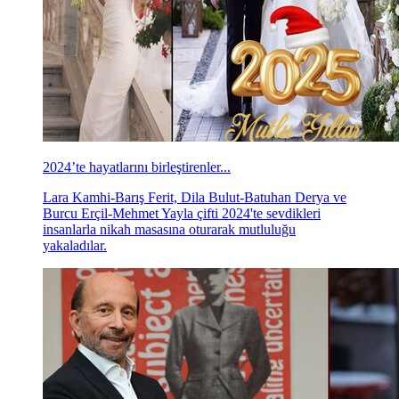
2024’te hayatlarını birleştirenler...
Lara Kamhi-Barış Ferit, Dila Bulut-Batuhan Derya ve
Burcu Erçil-Mehmet Yayla çifti 2024'te sevdikleri
insanlarla nikah masasına oturarak mutluluğu
yakaladılar.