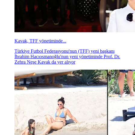
Kavak, TFF yönetiminde...
Türkiye Futbol Federasyonu'nun (TFF) yeni başkanı
İbrahim Hacıosmanoğlu'nun yeni yönetiminde Prof. Dr.
Zehra Neşe Kavak da yer alıyor