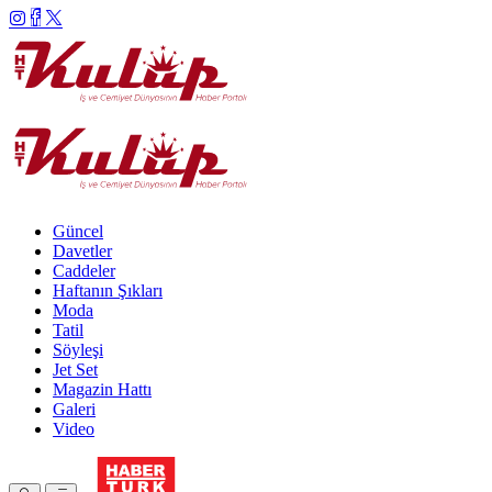
Güncel
Davetler
Caddeler
Haftanın Şıkları
Moda
Tatil
Söyleşi
Jet Set
Magazin Hattı
Galeri
Video