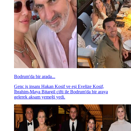
Bodrum'da bir arada...
Genç iş insanı Hakan Kosif ve eşi Evelize Kosif,
İbrahim-Maya Bitargil çifti ile Bodrum'da bir araya
gelerek akşam yemeği yedi.