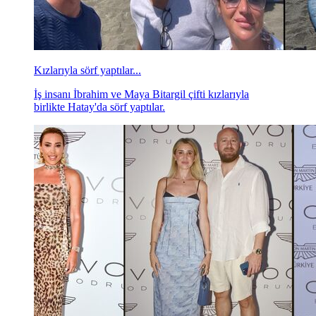
Kızlarıyla sörf yaptılar...
İş insanı İbrahim ve Maya Bitargil çifti kızlarıyla
birlikte Hatay'da sörf yaptılar.