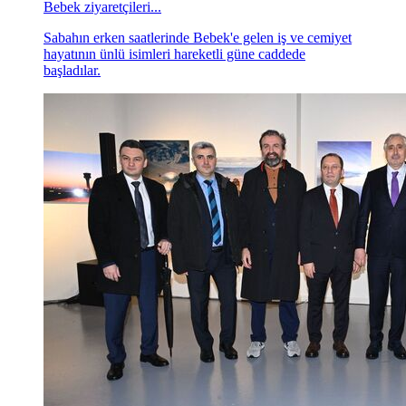
Bebek ziyaretçileri...
Sabahın erken saatlerinde Bebek'e gelen iş ve cemiyet
hayatının ünlü isimleri hareketli güne caddede
başladılar.