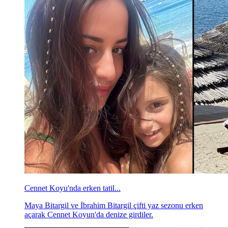
Cennet Koyu'nda erken tatil...
Maya Bitargil ve İbrahim Bitargil çifti yaz sezonu erken
açarak Cennet Koyun'da denize girdiler.