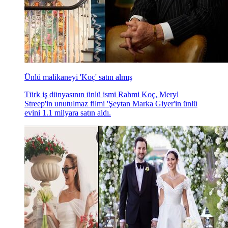
Ünlü malikaneyi 'Koç' satın almış
Türk iş dünyasının ünlü ismi Rahmi Koç, Meryl
Streep'in unutulmaz filmi 'Şeytan Marka Giyer'in ünlü
evini 1.1 milyara satın aldı.