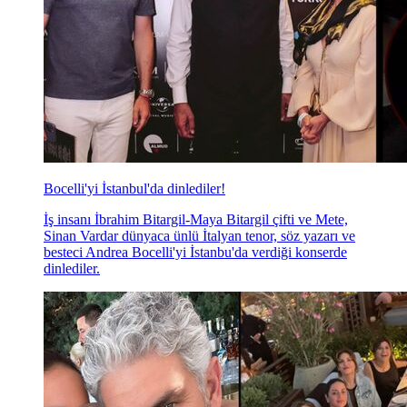
Bocelli'yi İstanbul'da dinlediler!
İş insanı İbrahim Bitargil-Maya Bitargil çifti ve Mete,
Sinan Vardar dünyaca ünlü İtalyan tenor, söz yazarı ve
besteci Andrea Bocelli'yi İstanbu'da verdiği konserde
dinlediler.