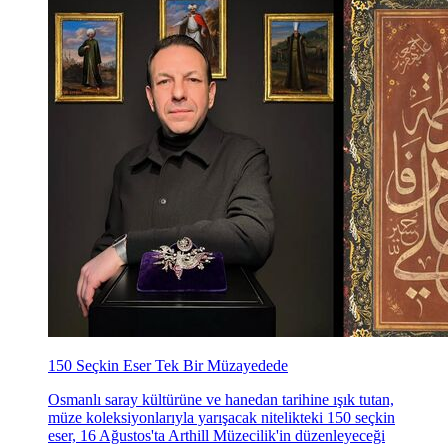
150 Seçkin Eser Tek Bir Müzayedede
Osmanlı saray kültürüne ve hanedan tarihine ışık tutan,
müze koleksiyonlarıyla yarışacak nitelikteki 150 seçkin
eser, 16 Ağustos'ta Arthill Müzecilik'in düzenleyeceği