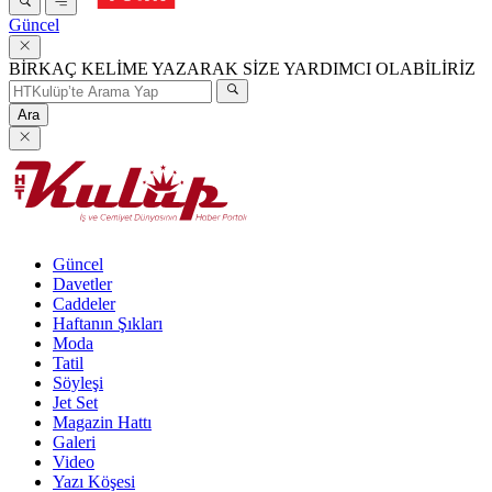
Güncel
BİRKAÇ KELİME YAZARAK SİZE YARDIMCI OLABİLİRİZ
Ara
Güncel
Davetler
Caddeler
Haftanın Şıkları
Moda
Tatil
Söyleşi
Jet Set
Magazin Hattı
Galeri
Video
Yazı Köşesi