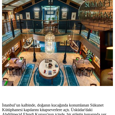
İstanbul’un kalbinde, doğanın kucağında konumlanan Sükunet
Kütüphanesi kapılarını kitapseverlere açtı. Üsküdar'daki
Abdülmecid Efendi Korusu'nun içinde, bir göletin kenarında yer