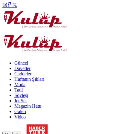
Güncel
Davetler
Caddeler
Haftanın Şıkları
Moda
Tatil
Söyleşi
Jet Set
Magazin Hattı
Galeri
Video