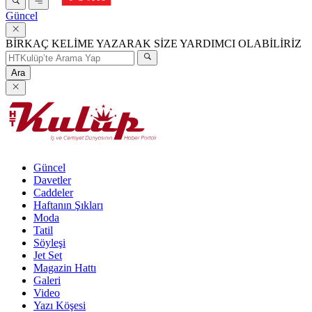
Güncel
BİRKAÇ KELİME YAZARAK SİZE YARDIMCI OLABİLİRİZ
Ara
Güncel
Davetler
Caddeler
Haftanın Şıkları
Moda
Tatil
Söyleşi
Jet Set
Magazin Hattı
Galeri
Video
Yazı Köşesi