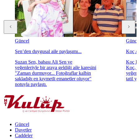
Güncel
Günce
Şen’den duygusal aile paylaşımı...
Koç Ai
Suzan Şen, babası Ali Şen ve
Koç H
yeğenleriyle bir araya geldiği aile karesini
Koç, b
"Zaman durmuyor... Fotoğraflar kalbin
yeğeni
sakladığı en kıymetli emanetler oluyor"
tatil y
notuyla paylaştı.
Güncel
Davetler
Caddeler