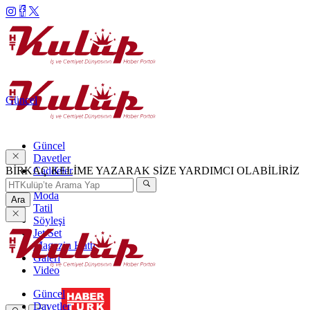
Güncel
Güncel
Davetler
BİRKAÇ KELİME YAZARAK SİZE YARDIMCI OLABİLİRİZ
Caddeler
Haftanın Şıkları
Moda
Ara
Tatil
Söyleşi
Jet Set
Magazin Hattı
Galeri
Video
Güncel
Davetler