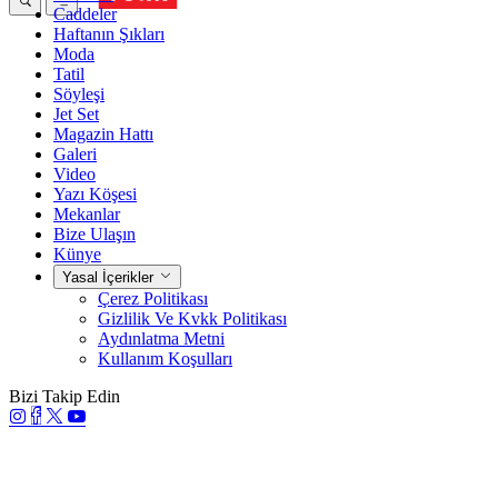
Caddeler
Haftanın Şıkları
Moda
Tatil
Söyleşi
Jet Set
Magazin Hattı
Galeri
Video
Yazı Köşesi
Mekanlar
Bize Ulaşın
Künye
Yasal İçerikler
Çerez Politikası
Gizlilik Ve Kvkk Politikası
Aydınlatma Metni
Kullanım Koşulları
Bizi Takip Edin