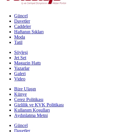
Güncel
Davetler
Caddeler
Haftanın Şıkları
Moda
Tatil
Söyleşi
Jet Set
Magazin Hattı
Yazarlar
Galeri
Video
Bize Ulaşın
Künye
Çerez Politikası
Gizlilik ve KVK Politikası
Kullanım Koşulları
Aydınlatma Metni
Güncel
Davetler