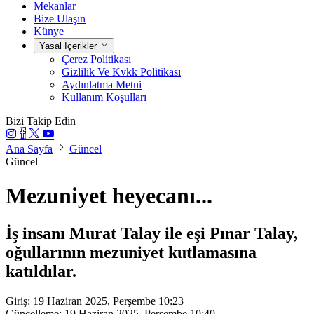
Mekanlar
Bize Ulaşın
Künye
Yasal İçerikler
Çerez Politikası
Gizlilik Ve Kvkk Politikası
Aydınlatma Metni
Kullanım Koşulları
Bizi Takip Edin
Ana Sayfa
Güncel
Güncel
Mezuniyet heyecanı...
İş insanı Murat Talay ile eşi Pınar Talay,
oğullarının mezuniyet kutlamasına
katıldılar.
Giriş: 19 Haziran 2025, Perşembe 10:23
Güncelleme: 19 Haziran 2025, Perşembe 10:40