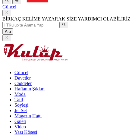
Güncel
BİRKAÇ KELİME YAZARAK SİZE YARDIMCI OLABİLİRİZ
Ara
Güncel
Davetler
Caddeler
Haftanın Şıkları
Moda
Tatil
Söyleşi
Jet Set
Magazin Hattı
Galeri
Video
Yazı Köşesi