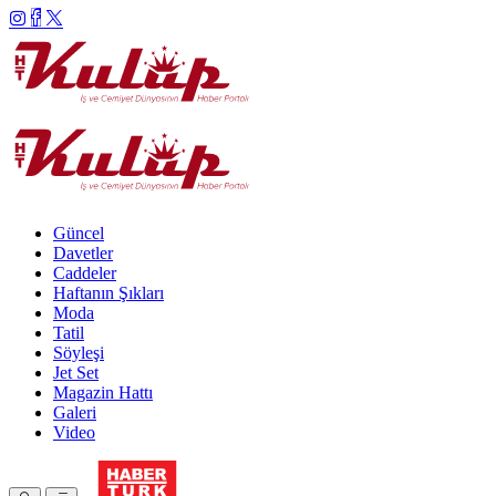
Güncel
Davetler
Caddeler
Haftanın Şıkları
Moda
Tatil
Söyleşi
Jet Set
Magazin Hattı
Galeri
Video