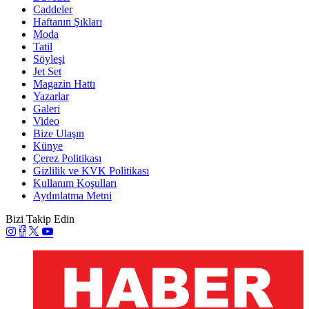
Caddeler
Haftanın Şıkları
Moda
Tatil
Söyleşi
Jet Set
Magazin Hattı
Yazarlar
Galeri
Video
Bize Ulaşın
Künye
Çerez Politikası
Gizlilik ve KVK Politikası
Kullanım Koşulları
Aydınlatma Metni
Bizi Takip Edin