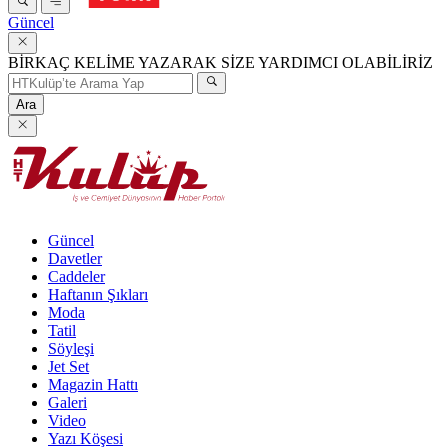
Güncel
BİRKAÇ KELİME YAZARAK SİZE YARDIMCI OLABİLİRİZ
Ara
Güncel
Davetler
Caddeler
Haftanın Şıkları
Moda
Tatil
Söyleşi
Jet Set
Magazin Hattı
Galeri
Video
Yazı Köşesi