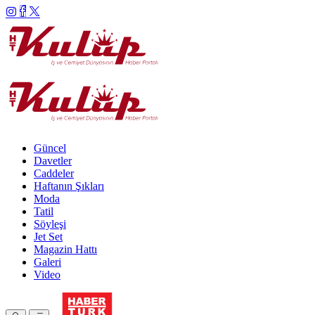
Güncel
Davetler
Caddeler
Haftanın Şıkları
Moda
Tatil
Söyleşi
Jet Set
Magazin Hattı
Galeri
Video