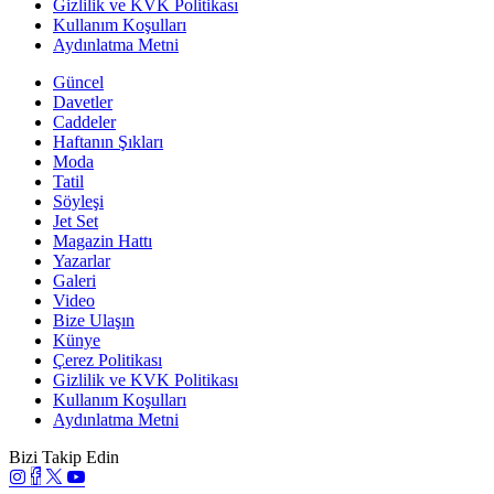
Gizlilik ve KVK Politikası
Kullanım Koşulları
Aydınlatma Metni
Güncel
Davetler
Caddeler
Haftanın Şıkları
Moda
Tatil
Söyleşi
Jet Set
Magazin Hattı
Yazarlar
Galeri
Video
Bize Ulaşın
Künye
Çerez Politikası
Gizlilik ve KVK Politikası
Kullanım Koşulları
Aydınlatma Metni
Bizi Takip Edin