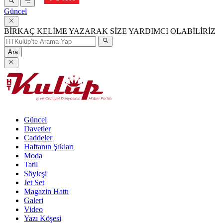
Güncel
BİRKAÇ KELİME YAZARAK SİZE YARDIMCI OLABİLİRİZ
Ara
Güncel
Davetler
Caddeler
Haftanın Şıkları
Moda
Tatil
Söyleşi
Jet Set
Magazin Hattı
Galeri
Video
Yazı Köşesi