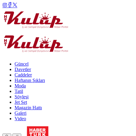
Güncel
Davetler
Caddeler
Haftanın Şıkları
Moda
Tatil
Söyleşi
Jet Set
Magazin Hattı
Galeri
Video