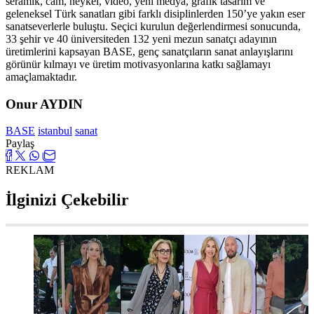
seramik, cam, heykel, video, yeni medya, grafik tasarım ve
geleneksel Türk sanatları gibi farklı disiplinlerden 150’ye yakın eser
sanatseverlerle buluştu. Seçici kurulun değerlendirmesi sonucunda,
33 şehir ve 40 üniversiteden 132 yeni mezun sanatçı adayının
üretimlerini kapsayan BASE, genç sanatçıların sanat anlayışlarını
görünür kılmayı ve üretim motivasyonlarına katkı sağlamayı
amaçlamaktadır.
Onur AYDIN
BASE
istanbul
sanat
Paylaş
REKLAM
İlginizi Çekebilir