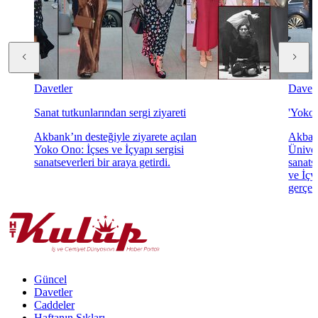
Davetler
Davetl
Sanat tutkunlarından sergi ziyareti
'Yoko 
Akbank’ın desteğiyle ziyarete açılan
Akbank
Yoko Ono: İçses ve İçyapı sergisi
Üniver
sanatseverleri bir araya getirdi.
sanats
ve İçya
gerçekl
Güncel
Davetler
Caddeler
Haftanın Şıkları