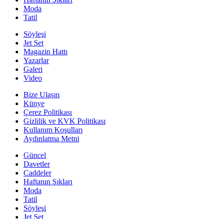
Moda
Tatil
Söyleşi
Jet Set
Magazin Hattı
Yazarlar
Galeri
Video
Bize Ulaşın
Künye
Çerez Politikası
Gizlilik ve KVK Politikası
Kullanım Koşulları
Aydınlatma Metni
Güncel
Davetler
Caddeler
Haftanın Şıkları
Moda
Tatil
Söyleşi
Jet Set