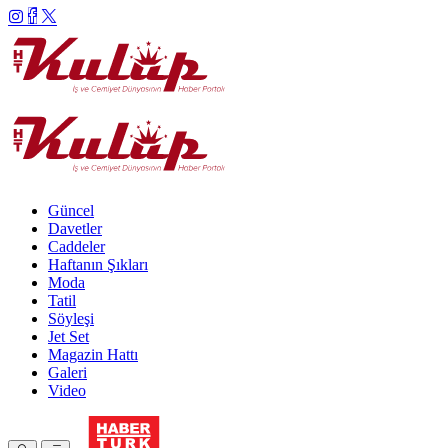
Güncel
Davetler
Caddeler
Haftanın Şıkları
Moda
Tatil
Söyleşi
Jet Set
Magazin Hattı
Galeri
Video