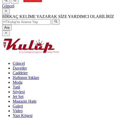
Güncel
BİRKAÇ KELİME YAZARAK SİZE YARDIMCI OLABİLİRİZ
Ara
Güncel
Davetler
Caddeler
Haftanın Şıkları
Moda
Tatil
Söyleşi
Jet Set
Magazin Hattı
Galeri
Video
Yazı Köşesi