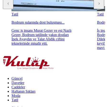
Tatil
Tatil
Bodrum sularında dost buluşması...
Bodrum 
Genç iş insanı Murat Gezer ve eşi Nazlı
İş ins
Gezer, Bodrum tatilinde yakın dostları
Bodrum
İpek Ayaydın ve Talat Abdik çiftini
Dilek 
teknelerinde misafir etti.
keyif 
mavi k
Güncel
Davetler
Caddeler
Haftanın Şıkları
Moda
Tatil