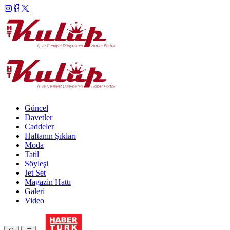
Güncel
Davetler
Caddeler
Haftanın Şıkları
Moda
Tatil
Söyleşi
Jet Set
Magazin Hattı
Galeri
Video