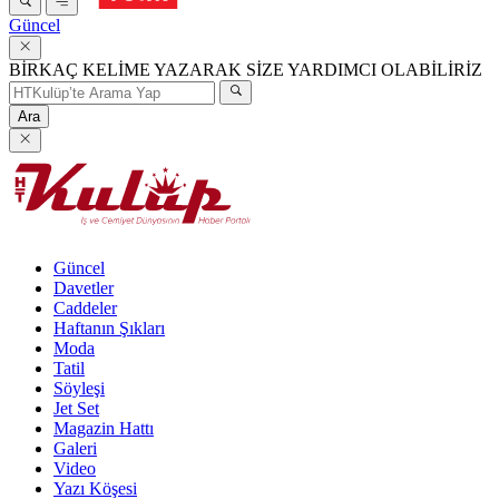
Güncel
BİRKAÇ KELİME YAZARAK SİZE YARDIMCI OLABİLİRİZ
Ara
Güncel
Davetler
Caddeler
Haftanın Şıkları
Moda
Tatil
Söyleşi
Jet Set
Magazin Hattı
Galeri
Video
Yazı Köşesi