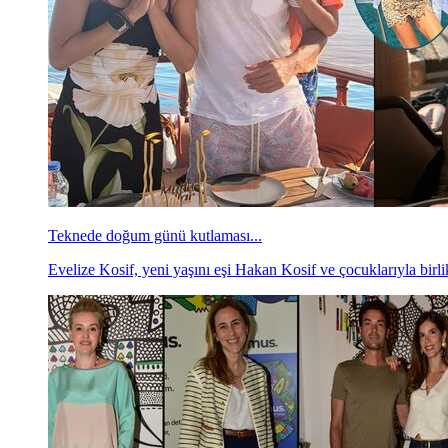
Teknede doğum günü kutlaması...
Evelize Kosif, yeni yaşını eşi Hakan Kosif ve çocuklarıyla birli