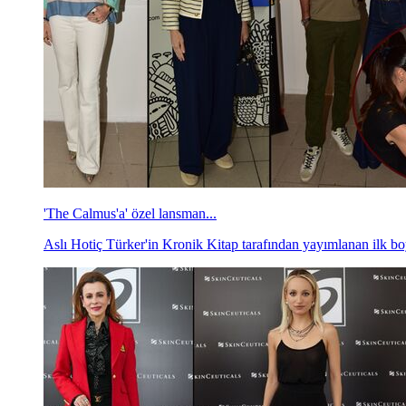
'The Calmus'a' özel lansman...
Aslı Hotiç Türker'in Kronik Kitap tarafından yayımlanan ilk bo