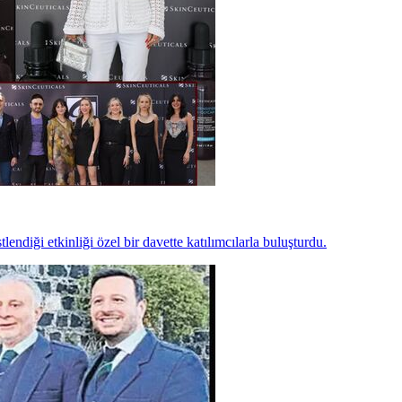
lendiği etkinliği özel bir davette katılımcılarla buluşturdu.