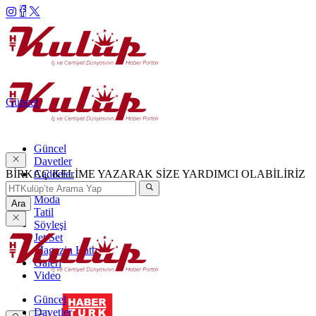
Güncel
Güncel
Davetler
BİRKAÇ KELİME YAZARAK SİZE YARDIMCI OLABİLİRİZ
Caddeler
Haftanın Şıkları
Moda
Ara
Tatil
Söyleşi
Jet Set
Magazin Hattı
Galeri
Video
Güncel
Davetler