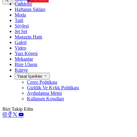
Caddeler
Haftanın Şıkları
Moda
Tatil
Söyleşi
Jet Set
Magazin Hattı
Galeri
Video
Yazı Köşesi
Mekanlar
Bize Ulaşın
Künye
Yasal İçerikler
Çerez Politikası
Gizlilik Ve Kvkk Politikası
Aydınlatma Metni
Kullanım Koşulları
Bizi Takip Edin