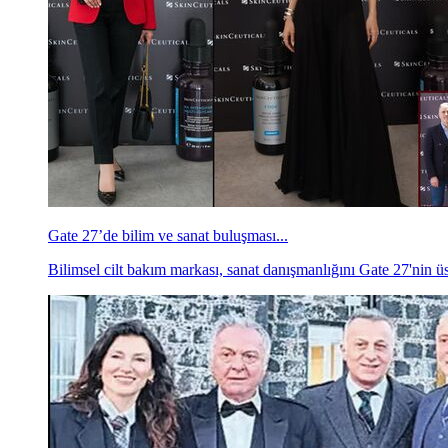
Gate 27’de bilim ve sanat buluşması...
Bilimsel cilt bakım markası, sanat danışmanlığını Gate 27'nin üst