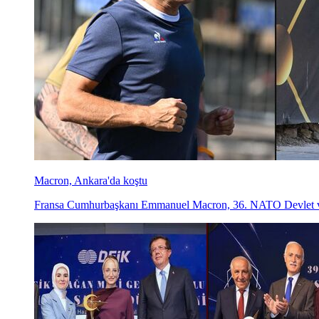
Macron, Ankara'da koştu
Fransa Cumhurbaşkanı Emmanuel Macron, 36.⁠ NATO Devlet ve 