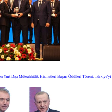
Yurt Dışı Müteahhitlik Hizmetleri Başarı Ödülleri Töreni, Türkiye'yi 