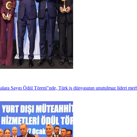
ara Saygı Ödül Töreni"nde, Türk iş dünyasının unutulmaz lideri me