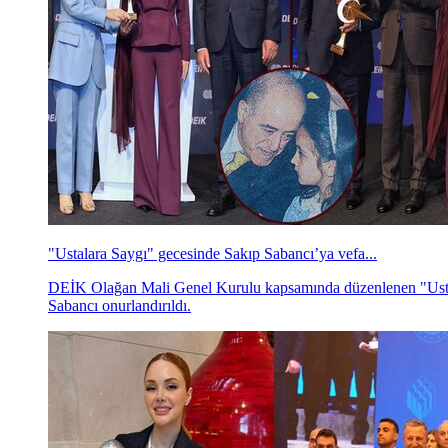
"Ustalara Saygı" gecesinde Sakıp Sabancı’ya vefa...
DEİK Olağan Mali Genel Kurulu kapsamında düzenlenen "Ustal
Sabancı onurlandırıldı.