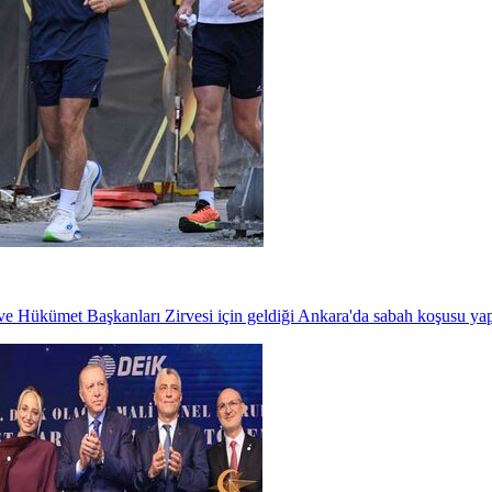
Hükümet Başkanları Zirvesi için geldiği Ankara'da sabah koşusu yap