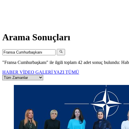
Arama Sonuçları
"Fransa Cumhurbaşkanı"
ile ilgili toplam 42 adet sonuç bulundu:
Hab
HABER
VİDEO
GALERİ
YAZI
TÜMÜ