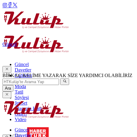
Güncel
Güncel
Davetler
BİRKAÇ KELİME YAZARAK SİZE YARDIMCI OLABİLİRİZ
Caddeler
Haftanın Şıkları
Moda
Ara
Tatil
Söyleşi
Jet Set
Magazin Hattı
Galeri
Video
Güncel
Davetler