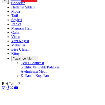
Caddeler
Haftanın Şıkları
Moda
Tatil
Söyleşi
Jet Set
Magazin Hattı
Galeri
Video
Yazı Köşesi
Mekanlar
Bize Ulaşın
Künye
Yasal İçerikler
Çerez Politikası
Gizlilik Ve Kvkk Politikası
Aydınlatma Metni
Kullanım Koşulları
Bizi Takip Edin