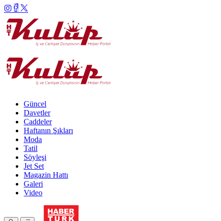
Güncel
Davetler
Caddeler
Haftanın Şıkları
Moda
Tatil
Söyleşi
Jet Set
Magazin Hattı
Galeri
Video