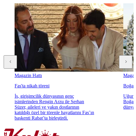
Magazin Hattı
Magazi
Fas'ta nikah töreni
Boğaz'
İş, girişimcilik dünyasının genç
Uğur K
isimlerinden Rengin Arzu ile Serhan
Boğaz'
Süzer, aileleri ve yakın dostlarının
dünyae
katıldığı özel bir törenle hayatlarını Fas’ın
başkenti Rabat’ta birleştirdi.