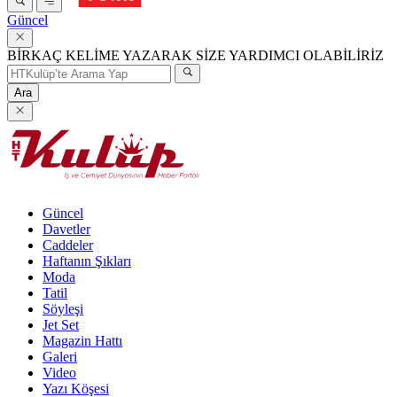
Güncel
BİRKAÇ KELİME YAZARAK SİZE YARDIMCI OLABİLİRİZ
Ara
Güncel
Davetler
Caddeler
Haftanın Şıkları
Moda
Tatil
Söyleşi
Jet Set
Magazin Hattı
Galeri
Video
Yazı Köşesi