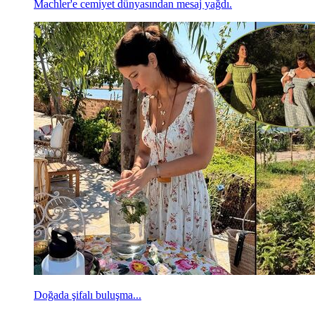
Machler'e cemiyet dünyasından mesaj yağdı.
Doğada şifalı buluşma...