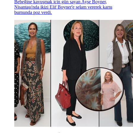
Bebeğine kavuşmak için gün sayan Ayşe Boyner,
Nişantaşı'nda ikizi Elif Boyner'e selam vererek karnı
burnunda poz verdi.