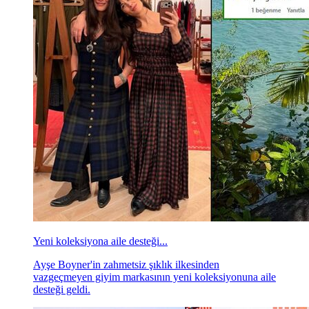
Yeni koleksiyona aile desteği...
Ayşe Boyner'in zahmetsiz şıklık ilkesinden
vazgeçmeyen giyim markasının yeni koleksiyonuna aile
desteği geldi.