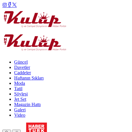
Güncel
Davetler
Caddeler
Haftanın Şıkları
Moda
Tatil
Söyleşi
Jet Set
Magazin Hattı
Galeri
Video