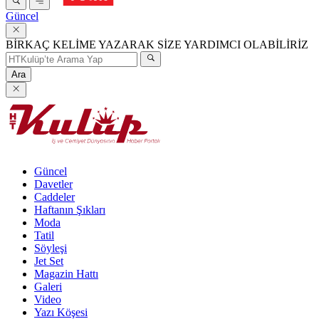
Güncel
BİRKAÇ KELİME YAZARAK SİZE YARDIMCI OLABİLİRİZ
Ara
Güncel
Davetler
Caddeler
Haftanın Şıkları
Moda
Tatil
Söyleşi
Jet Set
Magazin Hattı
Galeri
Video
Yazı Köşesi