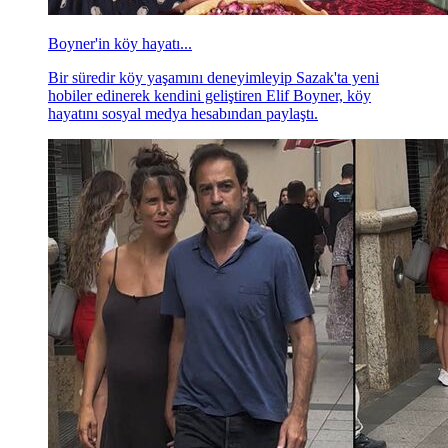
Boyner'in köy hayatı...
Bir süredir köy yaşamını deneyimleyip Sazak'ta yeni
hobiler edinerek kendini geliştiren Elif Boyner, köy
hayatını sosyal medya hesabından paylaştı.