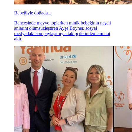
Bebeğiyle doğada...
Bahçesinde meyve toplarken minik bebeğinin neşeli
anlarını ölümsüzleştiren Ayşe Boyner, sosyal
medyadaki son paylaşımıyla takipçilerinden tam not
aldı.