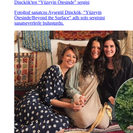
Dinçkök'ten “Yüzeyin Ötesinde” sergisi
Fotoğraf sanatçısı Ayşegül Dinçkök, "Yüzeyin
Ötesinde/Beyond the Surface" adlı solo sergisini
sanatseverlerle buluşturdu.