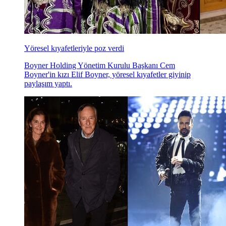
Yöresel kıyafetleriyle poz verdi
Boyner Holding Yönetim Kurulu Başkanı Cem
Boyner'in kızı Elif Boyner, yöresel kıyafetler giyinip
paylaşım yaptı.