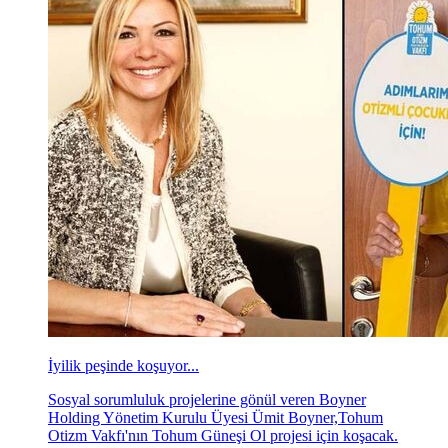
İyilik peşinde koşuyor...
Sosyal sorumluluk projelerine gönül veren Boyner
Holding Yönetim Kurulu Üyesi Ümit Boyner,Tohum
Otizm Vakfı'nın Tohum Güneşi Ol projesi için koşacak.