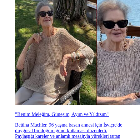
"Benim Meleğim, Güneşim, Ayım ve Yıldızım"
Bettina Machler, 96 yaşına basan annesi için İsviçre'de
duygusal bir doğum günü kutlaması düzenledi.
Paylaştığı kareler ve anlamlı mesajıyla yürekleri ısıtan