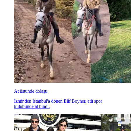
At üstünde dolaştı
İzmir'den İstanbul'a dönen Elif Boyner, atlı spor
kulübünde at bindi.