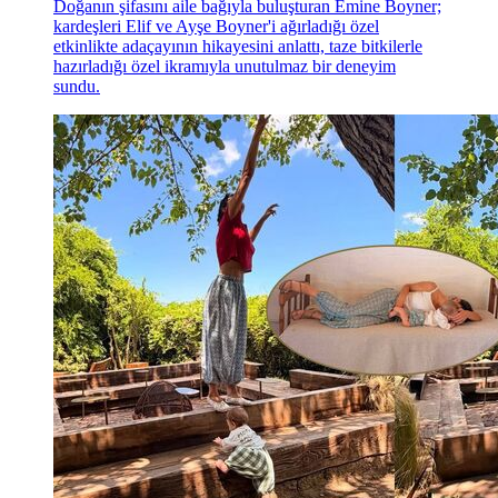
Doğanın şifasını aile bağıyla buluşturan Emine Boyner;
kardeşleri Elif ve Ayşe Boyner'i ağırladığı özel
etkinlikte adaçayının hikayesini anlattı, taze bitkilerle
hazırladığı özel ikramıyla unutulmaz bir deneyim
sundu.