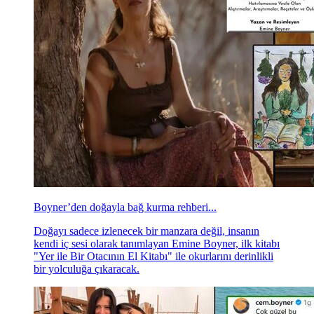
Boyner’den doğayla bağ kurma rehberi...
Doğayı sadece izlenecek bir manzara değil, insanın
kendi iç sesi olarak tanımlayan Emine Boyner, ilk kitabı
"Yer ile Bir Otacının El Kitabı" ile okurlarını derinlikli
bir yolculuğa çıkaracak.