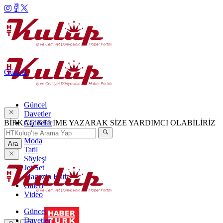
Güncel
Güncel
Davetler
BİRKAÇ KELİME YAZARAK SİZE YARDIMCI OLABİLİRİZ
Caddeler
Haftanın Şıkları
Moda
Ara
Tatil
Söyleşi
Jet Set
Magazin Hattı
Galeri
Video
Güncel
Davetler