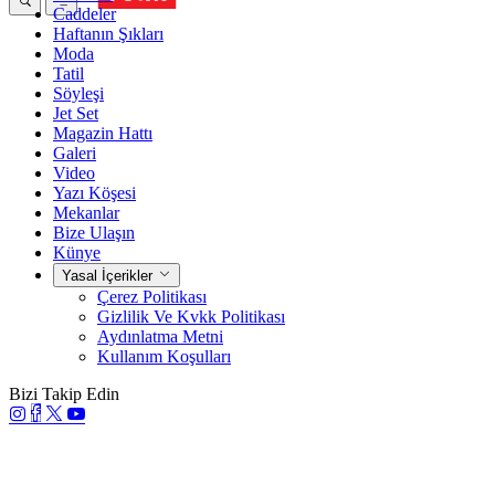
Caddeler
Haftanın Şıkları
Moda
Tatil
Söyleşi
Jet Set
Magazin Hattı
Galeri
Video
Yazı Köşesi
Mekanlar
Bize Ulaşın
Künye
Yasal İçerikler
Çerez Politikası
Gizlilik Ve Kvkk Politikası
Aydınlatma Metni
Kullanım Koşulları
Bizi Takip Edin